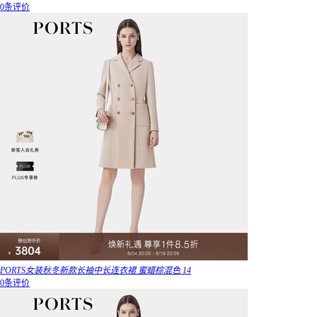
0条评价
PORTS女装秋冬新款长袖中长连衣裙 蜜蜡棕混色 14
0条评价