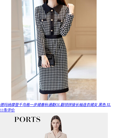
德玛纳摩登千鸟格一步裙春秋通勤OL翻领拼接长袖连衣裙女 黑色 XL
11条评价