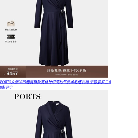
PORTS女装2025春夏新款亮丝针织简约气质羊毛连衣裙 宁静紫罗兰 8
0条评价