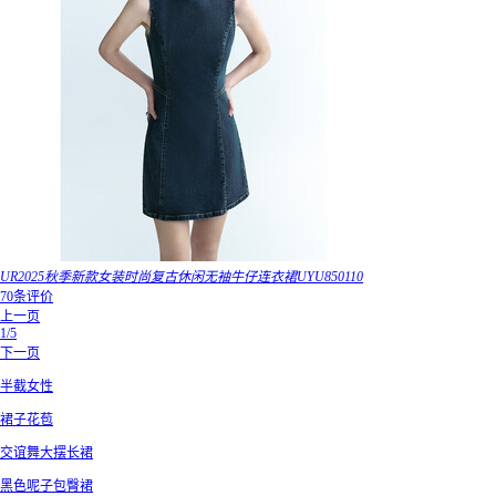
UR2025秋季新款女装时尚复古休闲无袖牛仔连衣裙UYU850110
70条评价
上一页
1/5
下一页
半截女性
裙子花苞
交谊舞大摆长裙
黑色呢子包臀裙