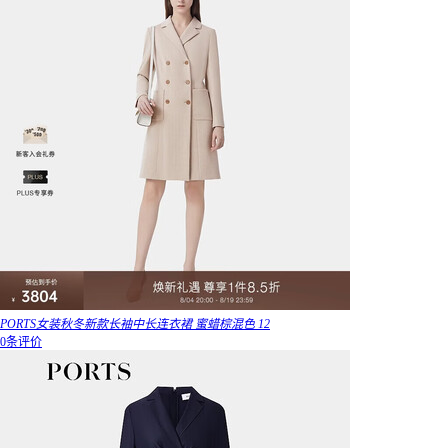
PORTS女装秋冬新款长袖中长连衣裙 蜜蜡棕混色 12
0条评价