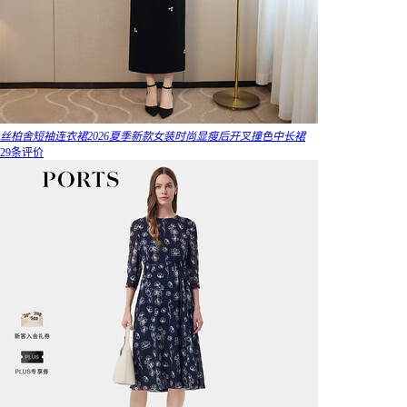
丝柏舍短袖连衣裙2026夏季新款女装时尚显瘦后开叉撞色中长裙
29条评价