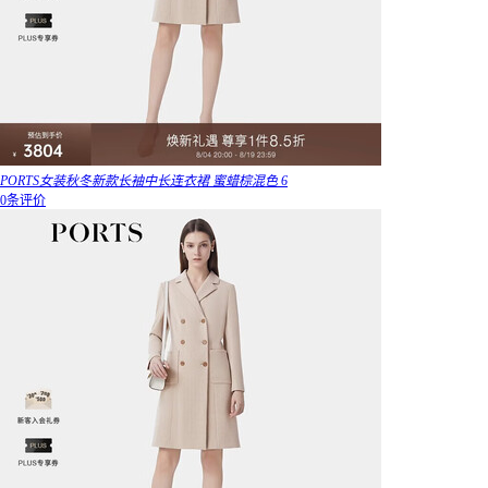
PORTS女装秋冬新款长袖中长连衣裙 蜜蜡棕混色 6
0条评价