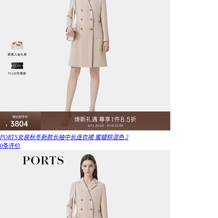
PORTS女装秋冬新款长袖中长连衣裙 蜜蜡棕混色 2
0条评价