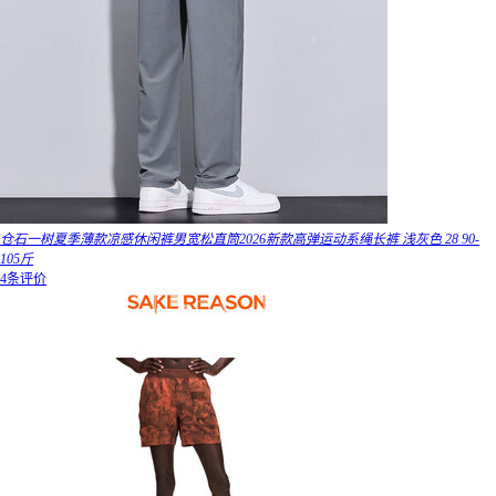
仓石一树夏季薄款凉感休闲裤男宽松直筒2026新款高弹运动系绳长裤 浅灰色 28 90-
105斤
4条评价