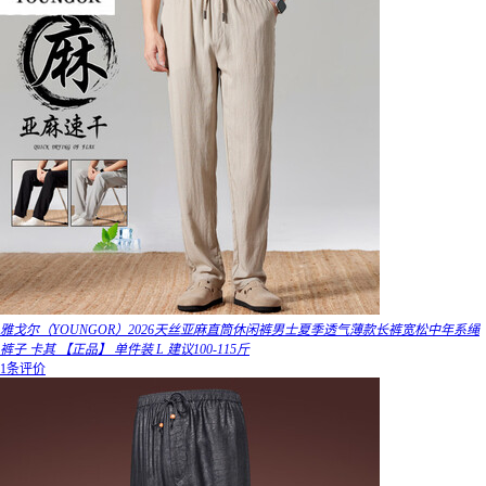
雅戈尔（YOUNGOR）2026天丝亚麻直筒休闲裤男士夏季透气薄款长裤宽松中年系绳
裤子 卡其 【正品】 单件装 L 建议100-115斤
1条评价