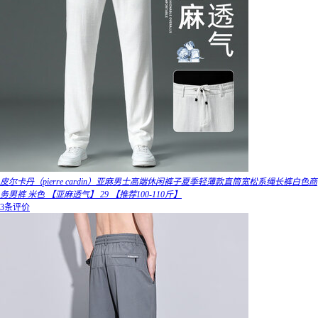
皮尔卡丹（pierre cardin）亚麻男士高端休闲裤子夏季轻薄款直筒宽松系绳长裤白色商
务男裤 米色 【亚麻透气】 29 【推荐100-110斤】
3条评价