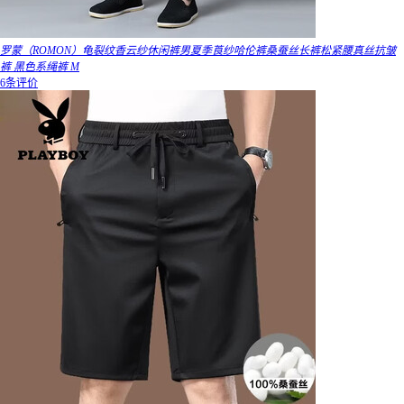
罗蒙（ROMON）龟裂纹香云纱休闲裤男夏季莨纱哈伦裤桑蚕丝长裤松紧腰真丝抗皱
裤 黑色系绳裤 M
6条评价