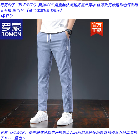
花花公子（PLAYBOY）高档100%桑蚕丝休闲短裤男外穿冰.丝薄款宽松运动透气系绳
五分裤 黑色 M 【适合体重100-120斤】
3条评价
罗蒙（ROMON）夏季薄款冰丝牛仔裤男士2026新款系绳休闲裤春秋修身九分工装裤
子 B5555蓝色 S