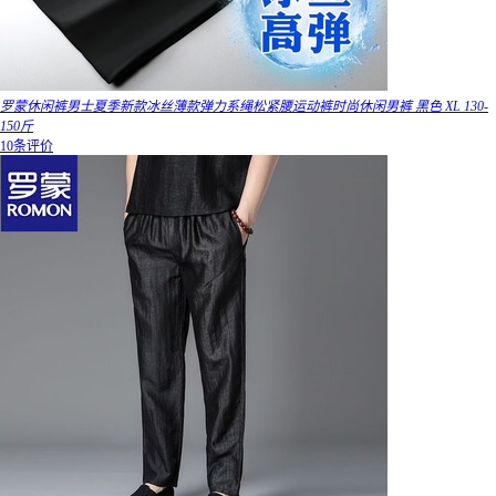
罗蒙休闲裤男士夏季新款冰丝薄款弹力系绳松紧腰运动裤时尚休闲男裤 黑色 XL 130-
150斤
10条评价