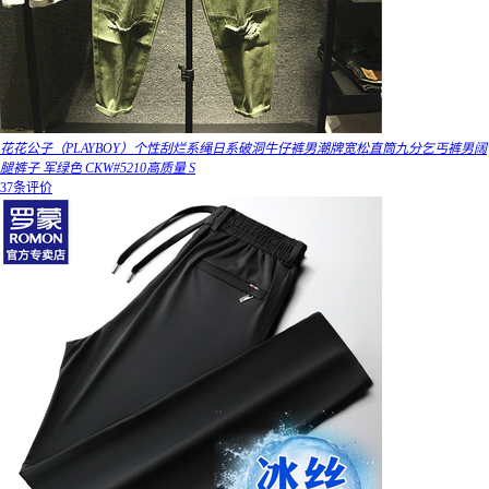
花花公子（PLAYBOY）个性刮烂系绳日系破洞牛仔裤男潮牌宽松直筒九分乞丐裤男阔
腿裤子 军绿色 CKW#5210高质量 S
37条评价