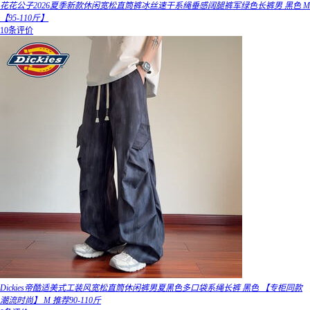
花花公子2026夏季新款休闲宽松直筒裤冰丝速干系绳垂感阔腿裤军绿色长裤男 黑色 M
【95-110斤】
10条评价
Dickies帝酷适美式工装风宽松直筒休闲裤男夏黑色多口袋系绳长裤 黑色 【专柜同款
潮流时尚】 M 推荐90-110斤