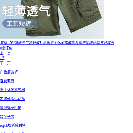
富鋌【轻薄透气工装短裤】夏季男士休闲裤薄款系绳松紧腰运动五分裤男
0条评价
上一页
1/5
下一页
白色瘦腿裤
春夏亚麻
男士休闲裤纯棉
加绒韩版运动裤
情侣裤子哈伦
矮个子男
esprit埃斯普利特