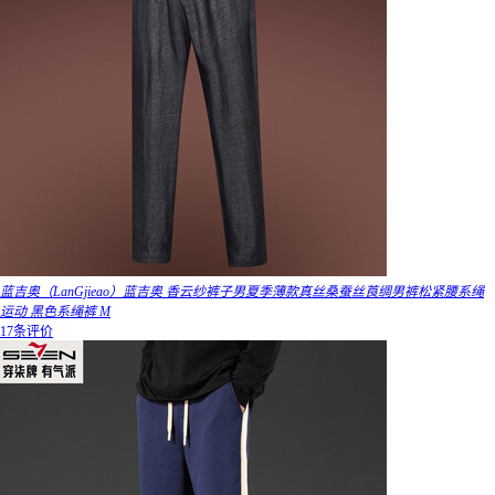
蓝吉奥（LanGjieao）蓝吉奥 香云纱裤子男夏季薄款真丝桑蚕丝莨绸男裤松紧腰系绳
运动 黑色系绳裤 M
17条评价