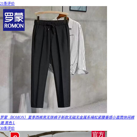
21条评价
罗蒙（ROMON）夏季西裤男无铁裤子新款无磁无金属系绳松紧腰垂感小直筒休闲裤
潮 黑色 L
30条评价