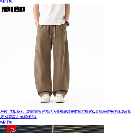
0条评价
利郎（LILANZ）夏季100%纯棉休闲长裤薄款美式弯刀裤宽松直筒阔腿垂感系绳长裤
男 旗舰官方 卡其绿 2XL
0条评价