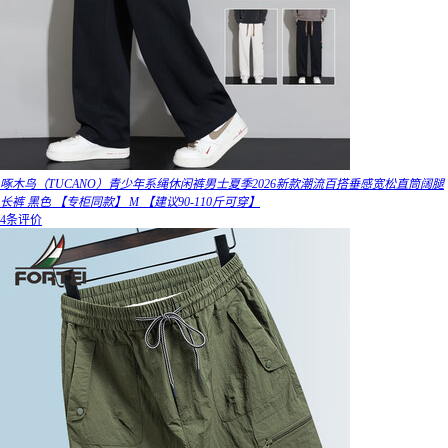
啄木鸟（TUCANO）青少年系绳休闲裤男士夏季2026新款潮流百搭垂感宽松直筒阔腿
长裤 黑色 【专柜同款】 M 【建议90-110斤可穿】
4条评价