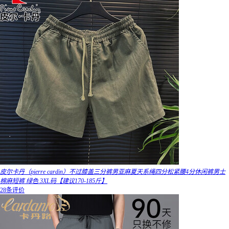
皮尔卡丹（pierre cardin）不过膝盖三分裤男亚麻夏天系绳四分松紧腰4分休闲裤男士
棉麻短裤 绿色 3XL码【建议170-185斤】
28条评价