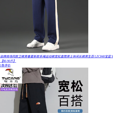
柒牌商场同款卫裤男春夏新款系绳运动裤宽松直筒男士休闲长裤男生百 LZC848宝蓝 S
【80-90斤】
1条评价