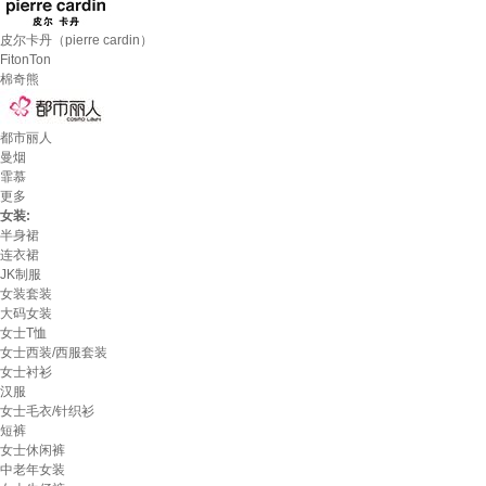
皮尔卡丹（pierre cardin）
FitonTon
棉奇熊
都市丽人
曼烟
霏慕
更多
女装:
半身裙
连衣裙
JK制服
女装套装
大码女装
女士T恤
女士西装/西服套装
女士衬衫
汉服
女士毛衣/针织衫
短裤
女士休闲裤
中老年女装