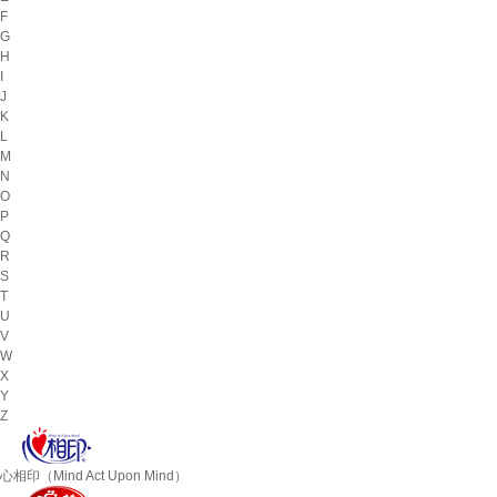
F
G
H
I
J
K
L
M
N
O
P
Q
R
S
T
U
V
W
X
Y
Z
心相印（Mind Act Upon Mind）