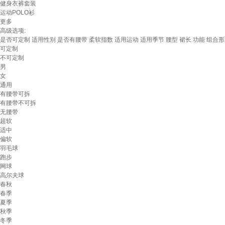
健身衣裤套装
运动POLO衫
更多
高级选项:
是否可定制
适用性别
是否有腰带
柔软指数
适用运动
适用季节
腰型
裙长
功能
组合形
可定制
不可定制
男
女
通用
有腰带可拆
有腰带不可拆
无腰带
超软
适中
偏软
羽毛球
跑步
网球
高尔夫球
春秋
春季
夏季
秋季
冬季