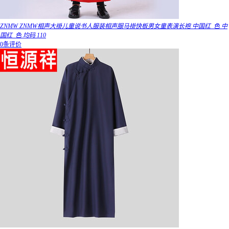
ZNMW ZNMW相声大褂儿童说书人服装相声服马褂快板男女童表演长袍 中国红_色 中
国红_色 均码 110
0条评价