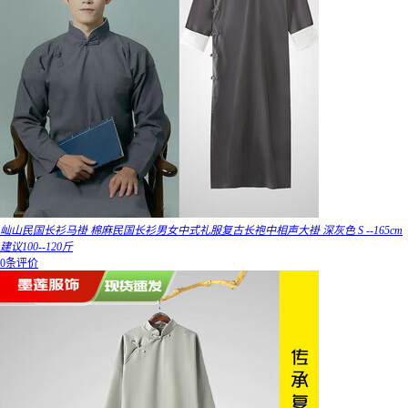
屾山民国长衫马褂 棉麻民国长衫男女中式礼服复古长袍中相声大褂 深灰色 S --165cm
建议100--120斤
0条评价