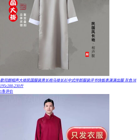
歌司朗相声大褂民国服装男长袍马褂长衫中式伴郎服装评书快板表演演出服 灰色 M
195c200-230斤
1条评价