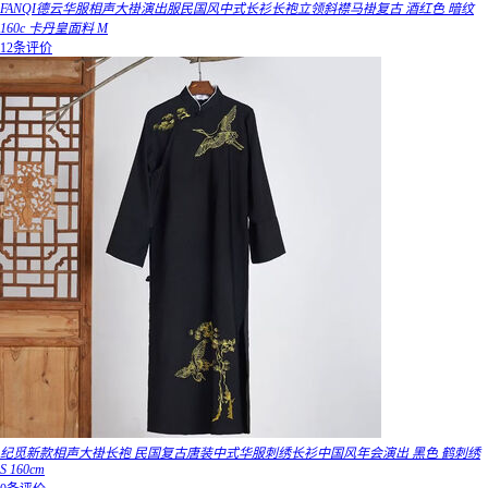
FANQI德云华服相声大褂演出服民国风中式长衫长袍立领斜襟马褂复古 酒红色 暗纹
160c 卡丹皇面料 M
12条评价
纪觅新款相声大褂长袍 民国复古唐装中式华服刺绣长衫中国风年会演出 黑色 鹤刺绣
S 160cm