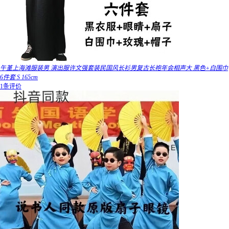
午堇上海滩服装男 演出服许文强套装民国风长衫男复古长袍年会相声大 黑色+白围巾
6件套 S 165cm
1条评价