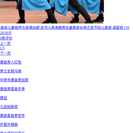
逸肯儿童相声大褂演出服 说书人表演服男女童套装长袍万圣节幼儿套装 湖蓝色 110
20/30斤
0条评价
上一页
1/5
下一页
唐装男人红色
男士长袍马褂
中老年唐装男加厚
唐装男套装冬季
唐宜
七品知麻官
唐装套装男老年
外套外棉麻