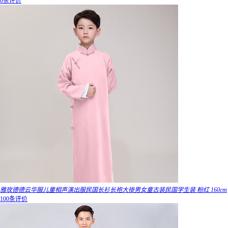
0条评价
雅玫德德云华服儿童相声演出服民国长衫长袍大褂男女童古装民国学生装 粉红 160cm
100条评价