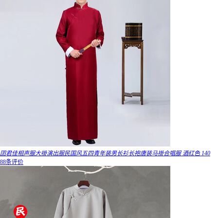
囝君佳相声服大褂演出服民国风五四青年装男长衫长袍唐装马褂合唱服 酒红色 140
88条评价