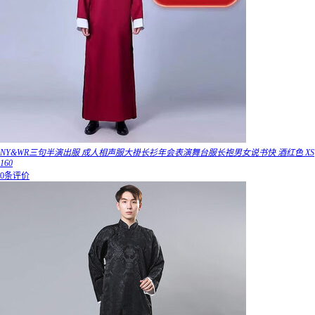
NY&WR三句半演出服 成人相声服大褂长衫年会表演舞台服长袍男女说书快 酒红色 XS
160
0条评价