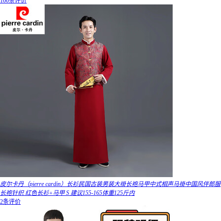
100条评价
皮尔卡丹（pierre cardin）长衫民国古装男装大褂长袍马甲中式相声马褂中国风伴郎服
长袍针织 红色长衫+马甲 S 建议155-165体重125斤内
2条评价