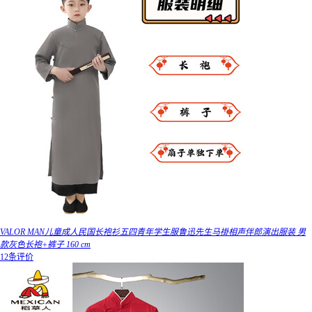
VALOR MAN儿童成人民国长袍衫五四青年学生服鲁迅先生马褂相声伴郎演出服装 男
款灰色长袍+裤子 160 cm
12条评价