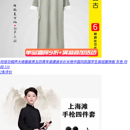
何佳功相声大褂服装男五四青年装唐装长衫长袍中国风民国学生装班服快板 灰色 均
码 110
2条评价