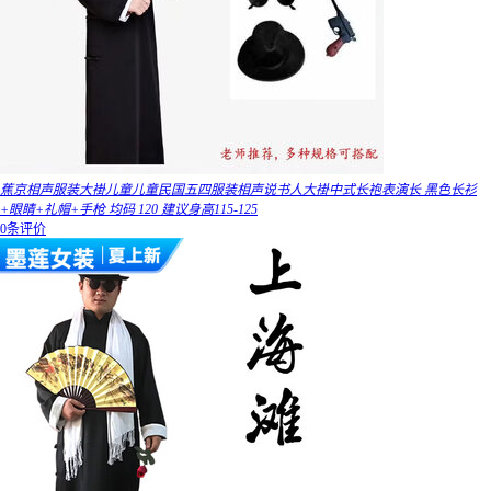
蕉京相声服装大褂儿童儿童民国五四服装相声说书人大褂中式长袍表演长 黑色长衫
+眼睛+礼帽+手枪 均码 120 建议身高115-125
0条评价