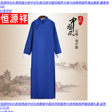
恒源祥长衫男民国大褂中式长袍马褂中国风相声大褂大码旗袍相声演出服装 藏青色
160
81条评价
恒源祥长衫民族男装中式长袍唐装中国风伴郎服男大褂快板相声服结婚礼服 蓝色
175CM