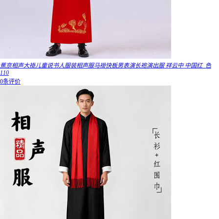
蕉京相声大褂儿童说书人服装相声服马褂快板男表演长袍演出服 祥云中 中国红_色
110
0条评价