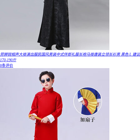
劳狮锐相声大褂演出服民国风男装中式伴郎礼服长袍马褂唐装立领长衫男 黑色 L 建议
170-190斤
0条评价