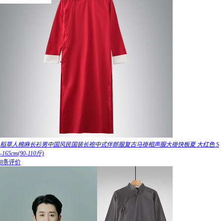
稻草人棉麻长衫男中国风民国装长袍中式伴郎服复古马褂相声服大褂快板夏 大红色 S
-165cm(90-110斤)
8条评价