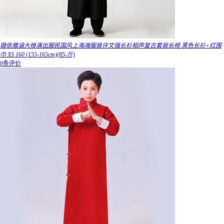
璐依雅涵大褂演出服民国风上海滩服装许文强长衫相声复古套装长袍 黑色长衫+红围
巾 XS 160 (155-165cm)(85-斤)
0条评价