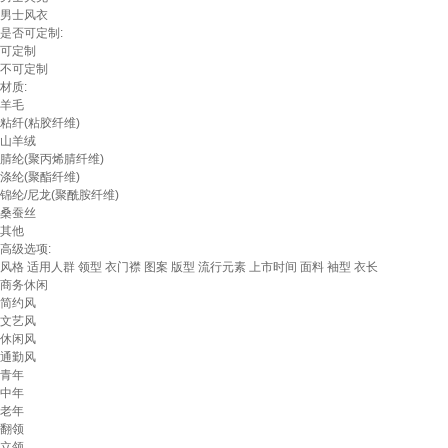
男士风衣
是否可定制:
可定制
不可定制
材质:
羊毛
粘纤(粘胶纤维)
山羊绒
腈纶(聚丙烯腈纤维)
涤纶(聚酯纤维)
锦纶/尼龙(聚酰胺纤维)
桑蚕丝
其他
高级选项:
风格
适用人群
领型
衣门襟
图案
版型
流行元素
上市时间
面料
袖型
衣长
商务休闲
简约风
文艺风
休闲风
通勤风
青年
中年
老年
翻领
立领