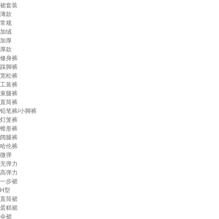
裙套装
薄款
常规
加绒
加厚
厚款
修身裤
踩脚裤
宽松裤
工装裤
束腿裤
直筒裤
铅笔裤/小脚裤
灯笼裤
锥形裤
阔腿裤
哈伦裤
微弹
无弹力
高弹力
一步裙
H型
直筒裙
蛋糕裙
伞裙