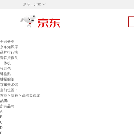
◇
送至：
北京
全部分类
京东知识库
品牌排行榜
普联摄像头
一体机
收纳包
键盘贴
键帽贴纸
京东美术馆
当前位置：
首页
>
短裤
> 高腰竖条纹
品牌:
所有品牌
A
B
C
D
E