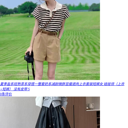
夏季盐系轻熟茶系穿搭一整套奶系减龄微胖显瘦遮肉上衣套装短裤女 娃娃领（上衣
+短裤） 没有皮带 S
0条评价