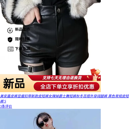
美安嘉皮裤显瘦扣带新款皮短裤女辣妹爵士舞短裤秋冬百搭外穿阔腿裤 黑色常规皮短
裤 S
3条评价