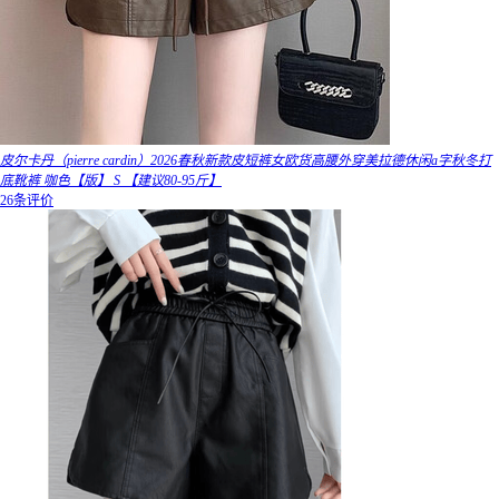
皮尔卡丹（pierre cardin）2026春秋新款皮短裤女欧货高腰外穿美拉德休闲a字秋冬打
底靴裤 咖色【版】 S 【建议80-95斤】
26条评价