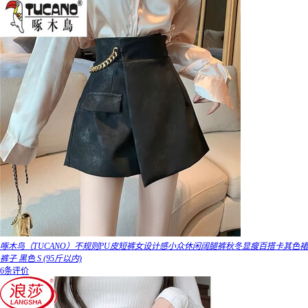
啄木鸟（TUCANO）不规则PU皮短裤女设计感小众休闲阔腿裤秋冬显瘦百搭卡其色裙
裤子 黑色 S (95斤以内)
6条评价