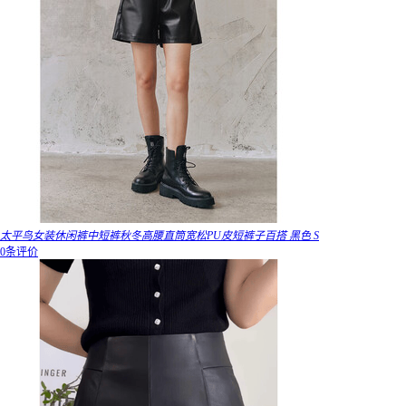
太平鸟女装休闲裤中短裤秋冬高腰直筒宽松PU皮短裤子百搭 黑色 S
0条评价