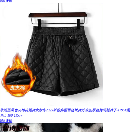
0条评价
歌班娅黑色夹棉皮短裤女秋冬2025新款高腰百搭靴裤外穿加厚直筒阔腿裤子 4795#黑
色 L 100-115斤
0条评价