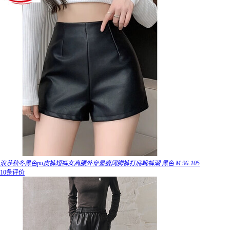
浪莎秋冬黑色pu皮裤短裤女高腰外穿显瘦阔脚裤打底靴裤潮 黑色 M 96-105
10条评价