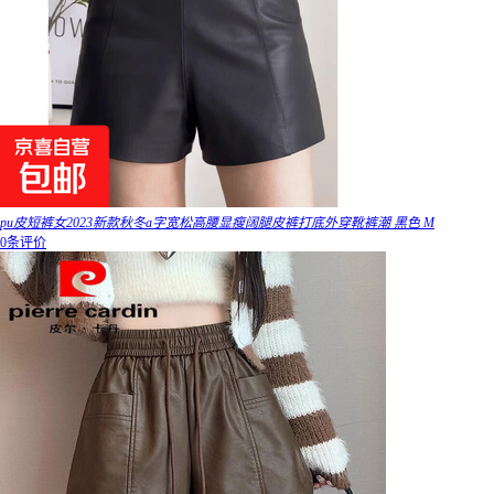
pu皮短裤女2023新款秋冬a字宽松高腰显瘦阔腿皮裤打底外穿靴裤潮 黑色 M
0条评价