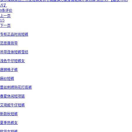
浪莎辣妹黑色三分皮短裤女秋冬高腰弹力紧身臀靴裤外穿热裤 黑色 XS 【建议70-83
斤】
9条评价
上一页
1/5
下一页
专柜正品时尚短裤
范思薇背带
吊带连体短裤雪纺
浅色牛仔短裤女
唐狮格子裤
麻纱短裤
蕾丝刺绣钩花打底裤
春夏休闲短项链
艾琦妮牛仔短裤
新款秋短裤
夏季热裤女
欧货女短裤