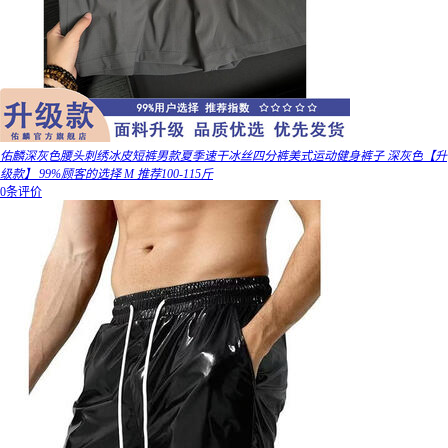
佑麟深灰色腰头刺绣冰皮短裤男款夏季速干冰丝四分裤美式运动健身裤子 深灰色【升
级款】 99%顾客的选择 M 推荐100-115斤
0条评价