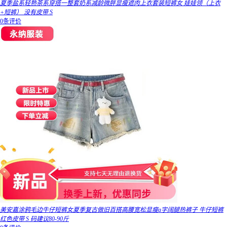
夏季盐系轻熟茶系穿搭一整套奶系减龄微胖显瘦遮肉上衣套装短裤女 娃娃领（上衣
+短裤） 没有皮带 S
0条评价
美安嘉涂鸦毛边牛仔短裤女夏季复古做旧百搭高腰宽松显瘦a字阔腿热裤子 牛仔短裤
红色皮带 S 码建议80-90斤