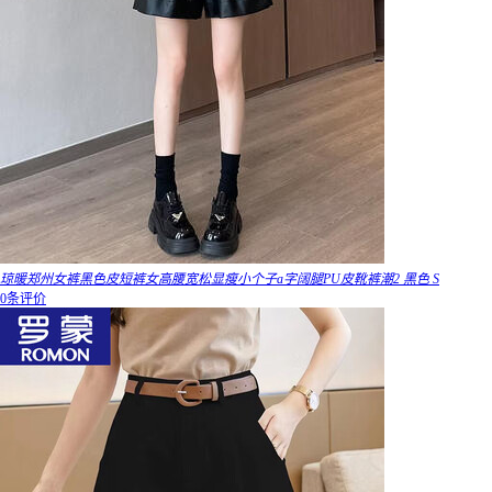
琼暖郑州女裤黑色皮短裤女高腰宽松显瘦小个子a字阔腿PU皮靴裤潮2 黑色 S
0条评价