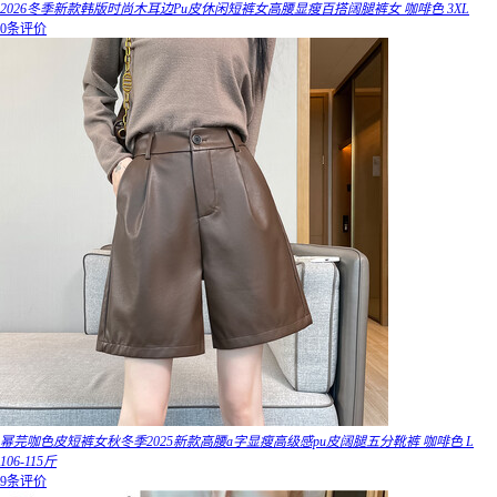
2026冬季新款韩版时尚木耳边Pu皮休闲短裤女高腰显瘦百搭阔腿裤女 咖啡色 3XL
0条评价
幂芫咖色皮短裤女秋冬季2025新款高腰a字显瘦高级感pu皮阔腿五分靴裤 咖啡色 L
106-115斤
9条评价