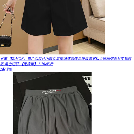
罗蒙（ROMON）白色西装休闲裤女夏季薄款高腰显瘦直筒宽松百搭阔腿五分中裤短
裤 黑色短裤 【无皮带】 S 70-85斤
2条评价