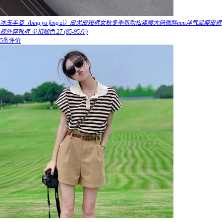
冰玉丰姿（bing yu feng zi）皮尤皮短裤女秋冬季新款松紧腰大码微胖mm洋气显瘦皮裤
衩外穿靴裤 单扣咖色 27 (85-95斤)
5条评价