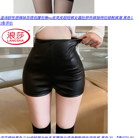
温诗欧性感辣妹百搭低腰包臀pu皮亮皮超短裤女露肚脐热裤独特拉链靴裤潮 黑色 L
3条评价