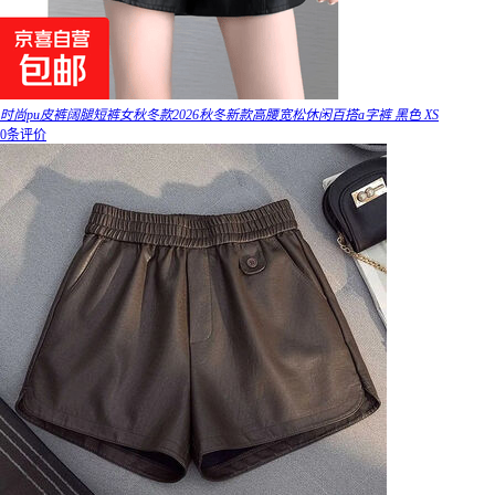
时尚pu皮裤阔腿短裤女秋冬款2026秋冬新款高腰宽松休闲百搭a字裤 黑色 XS
0条评价