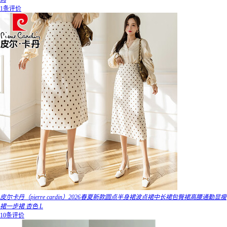
1条评价
皮尔卡丹（pierre cardin）2026春夏新款圆点半身裙波点裙中长裙包臀裙高腰通勤显瘦
裙一步裙 杏色 L
10条评价