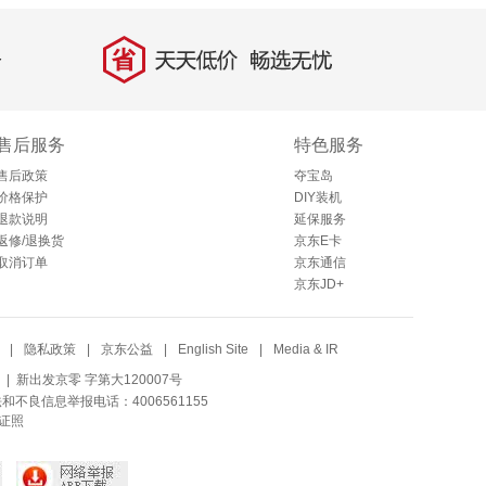
省
天天低价，畅选无忧
售后服务
特色服务
售后政策
夺宝岛
价格保护
DIY装机
退款说明
延保服务
返修/退换货
京东E卡
取消订单
京东通信
京东JD+
|
隐私政策
|
京东公益
|
English Site
|
Media & IR
| 新出发京零 字第大120007号
法和不良信息举报电话：4006561155
证照