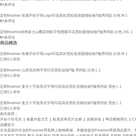
0+
条评论
定制freamve 玫瑰手绘字母Logo印花高街宽松落肩圆领短袖T恤男同款 白色 M 1
0+
条评论
定制freamve涂鸦富士山樱花倒影字母图案印花宽松圆领短袖T恤男同款 白色 2XL 1
0+
条评论
商品精选
定制freamve 玫瑰手绘字母Logo印花高街宽松落肩圆领短袖T恤男同款 白色 M 1
已有
0
人评价
定制freamve 山茶花涂鸦字母印花宽松短袖T恤 男同款 白色 L 1
已有
0
人评价
定制freamve 复古十字架美式字母印花高街宽松员领短袖T恤男同款 黑色 L 1
已有
0
人评价
定制freamve 复古十字架美式字母印花高街宽松员领短袖T恤男同款 黑色 L 1
已有
0
人评价
相关推荐：
开衫个性毛衣
|
春夏外套文艺
|
欧美原单亮片女裤
|
皮裤价钱
|
鸭舌帽格男仕
|
C
温馨提示
京东是国内专业的Freamve男装网上购物商城，本频道提供Freamve男装商品图片
京东房产
范思哲
图片
生鲜
新款
空调
华为手机
一次性袜子
欧美壁纸
羊奶粉
北欧家