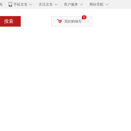
◇
◇
◇
◇
购
手机京东
关注京东
客户服务
网站导航
0
搜索
我的购物车
>