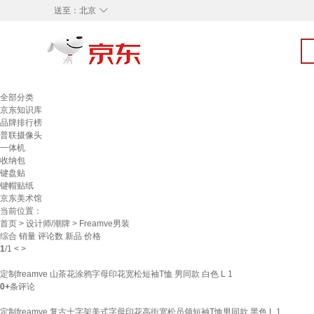
◇
送至：
北京
全部分类
京东知识库
品牌排行榜
普联摄像头
一体机
收纳包
键盘贴
键帽贴纸
京东美术馆
当前位置：
首页
>
设计师/潮牌
> Freamve男装
综合
销量
评论数
新品
价格
1
/
1
<
>
定制freamve 山茶花涂鸦字母印花宽松短袖T恤 男同款 白色 L 1
0+
条评论
定制freamve 复古十字架美式字母印花高街宽松员领短袖T恤男同款 黑色 L 1