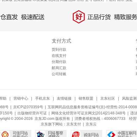
好
直发，极速配送
正品行货，精致服务
支付方式
货到付款
在线支付
分期付款
邮局汇款
公司转账
帮助
|
营销中心
|
手机京东
|
友情链接
|
销售联盟
|
京东社区
|
风险监测
088号
| 京ICP证070359号 |
互联网药品信息服务资格证编号(京)-经营性-2014-0008
150号 |
出版物经营许可证
|
网络文化经营许可证京网文[2014]2148-348号
| 违
pyright © 2004-2026 京东JD.com 版权所有 | 消费者维权热线：4006067733
经营
京东旗下网站：
京东支付
|
京东云