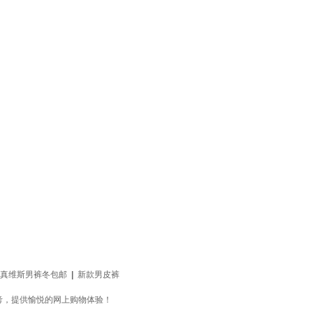
真维斯男裤冬包邮
|
新款男皮裤
片参考，提供愉悦的网上购物体验！