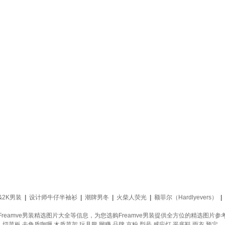
&2K男装
|
设计师牛仔半袖衫
|
潮牌男冬
|
火柴人荧光
|
额菲尔（Hardlyevers）
|
，Freamve男装精选图片大全等信息，为您选购Freamve男装提供全方位的精选图
具
切菜板
去角质咖喱
木质菜架
玩具熊
网赚
品牌
京粉
型号
感应灯
平底鞋
雨衣
预定