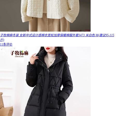
子牧棉麻冬装 女新中式设计感棉衣宽松加厚保暖棉服外套3473 米白色 M(建议95-115
斤)
11条评价