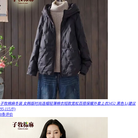
子牧棉麻冬装 女韩版时尚连帽轻薄棉衣短款宽松百搭保暖外套上衣3452 黑色 L(建议
95-115斤)
0条评价