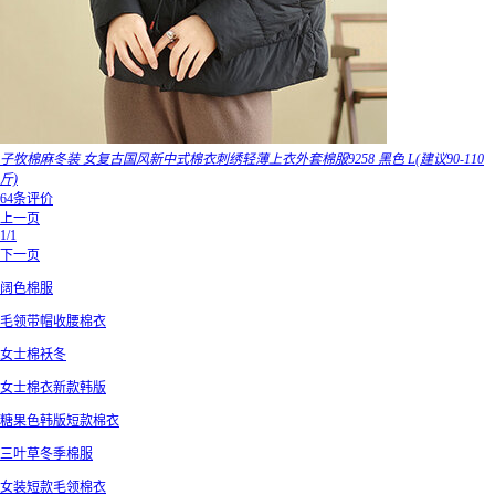
子牧棉麻冬装 女复古国风新中式棉衣刺绣轻薄上衣外套棉服9258 黑色 L(建议90-110
斤)
64条评价
上一页
1/1
下一页
阔色棉服
毛领带帽收腰棉衣
女士棉袄冬
女士棉衣新款韩版
糖果色韩版短款棉衣
三叶草冬季棉服
女装短款毛领棉衣