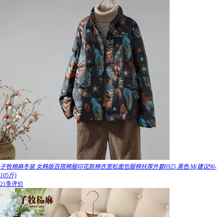
子牧棉麻冬装 女韩版百搭棉服印花款棉衣宽松面包服棉袄厚外套6925 黑色 M(建议90-
105斤)
21条评价