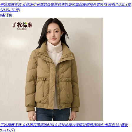
子牧棉麻冬装 女棉服中长款韩版宽松棉衣时尚加厚保暖棉袄外套0175 米白色 2XL (建
议135-150斤)
0条评价
子牧棉麻冬装 女休闲百搭棉服时尚立领长袖棉衣保暖外套棉袄0805 卡其色 M (建议
95-115斤)