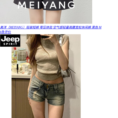
美洋（MEIYANG）轻装短裤 零压体验 空气感轻量高腰宽松休闲裤 黑色 M
6条评价