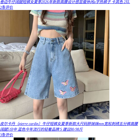
卷边牛仔阔腿短裤女夏季2026年新款高腰设计感显瘦休闲a字热裤子 卡其色 2XL
2条评价
皮尔卡丹（pierre cardin）牛仔短裤女夏季新款大尺码胖妹妹mm宽松刺绣五分裤高腰
阔腿5分中 蓝色今年流行的轻奢品牌 S 建议80-98斤
3条评价