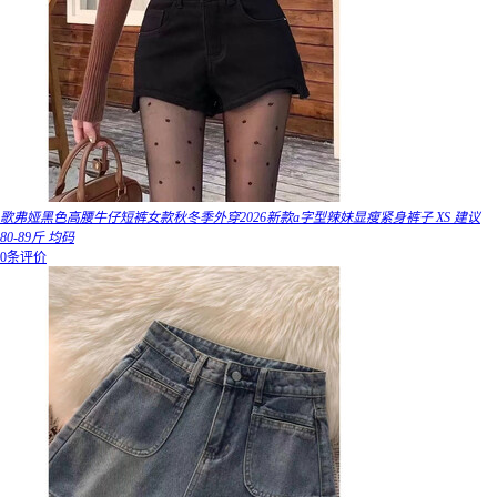
歌弗娅黑色高腰牛仔短裤女款秋冬季外穿2026新款a字型辣妹显瘦紧身裤子 XS 建议
80-89斤 均码
0条评价