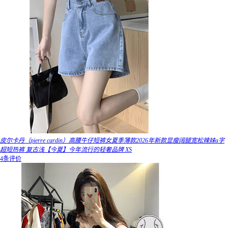
皮尔卡丹（pierre cardin）高腰牛仔短裤女夏季薄款2026年新款显瘦阔腿宽松辣妹a字
超短热裤 复古浅【今夏】今年流行的轻奢品牌 XS
4条评价