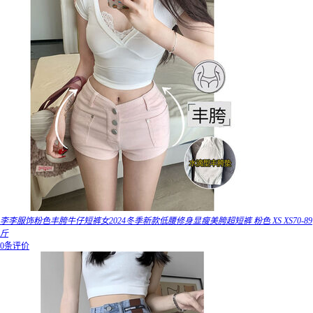
李李服饰粉色丰胯牛仔短裤女2024冬季新款低腰修身显瘦美胯超短裤 粉色 XS XS70-89
斤
0条评价