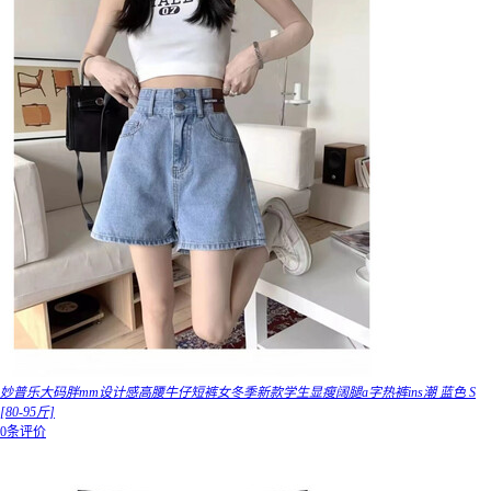
妙普乐大码胖mm设计感高腰牛仔短裤女冬季新款学生显瘦阔腿a字热裤ins潮 蓝色 S
[80-95斤]
0条评价