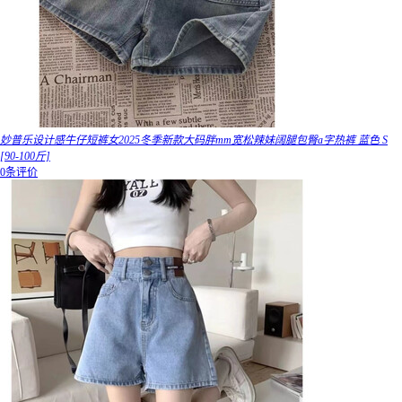
妙普乐设计感牛仔短裤女2025冬季新款大码胖mm宽松辣妹阔腿包臀a字热裤 蓝色 S
[90-100斤]
0条评价