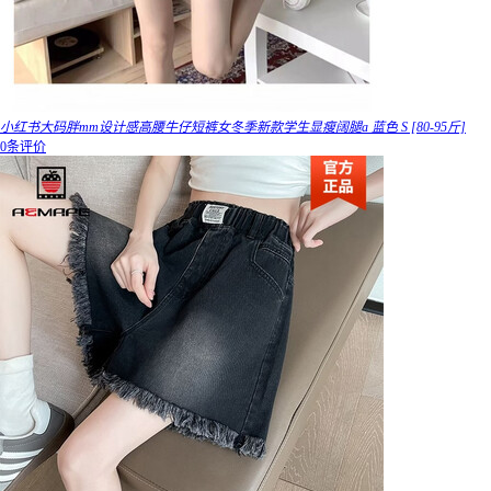
小红书大码胖mm设计感高腰牛仔短裤女冬季新款学生显瘦阔腿a 蓝色 S [80-95斤]
0条评价