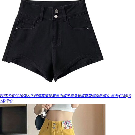
EINDKAD2026弹力牛仔裤高腰显瘦黑色裤子紧身短裤直筒阔腿热裤女 黑色(C288) S
2条评价