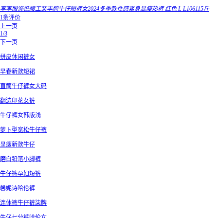
李李服饰低腰工装丰胯牛仔短裤女2024冬季款性感紧身显瘦热裤 红色 L L106115斤
1条评价
上一页
1/3
下一页
拼皮休闲裤女
早春新款短裙
直筒牛仔裤女大码
翻边印花女裤
牛仔裤女韩版浅
萝卜型宽松牛仔裤
显瘦新款牛仔
磨白铅笔小脚裤
牛仔裤孕妇短裤
馨妮诗哈伦裤
连体裤牛仔裤柒牌
牛仔七分裤哈伦女