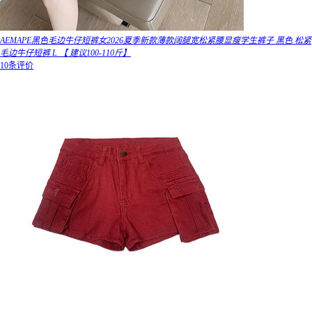
AEMAPE黑色毛边牛仔短裤女2026夏季新款薄款阔腿宽松紧腰显瘦学生裤子 黑色 松紧
毛边牛仔短裤 L 【 建议100-110斤】
10条评价