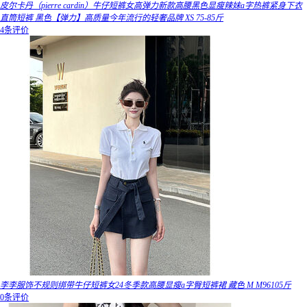
皮尔卡丹（pierre cardin）牛仔短裤女高弹力新款高腰黑色显瘦辣妹a字热裤紧身下衣
直筒短裤 黑色【弹力】高质量今年流行的轻奢品牌 XS 75-85斤
4条评价
李李服饰不规则绑带牛仔短裤女24冬季款高腰显瘦a字臀短裤裙 藏色 M M96105斤
0条评价