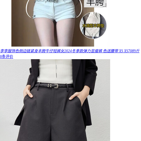
李李服饰色侧边链紧身丰胯牛仔短裤女2024冬季款弹力显瘦裤 色送腰带 XS XS7089斤
0条评价