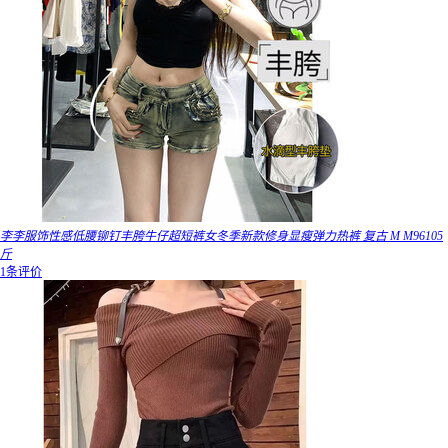
李李服饰性感低腰铆钉丰胯牛仔超短裤女冬季新款修身显瘦弹力热裤 复古 M M96105
斤
1条评价