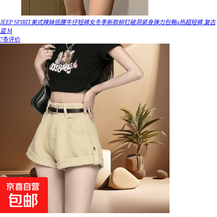
JEEP SPIRIT美式辣妹低腰牛仔短裤女冬季新款柳钉破洞紧身弹力包臀a热超短裤 复古
蓝 M
7条评价