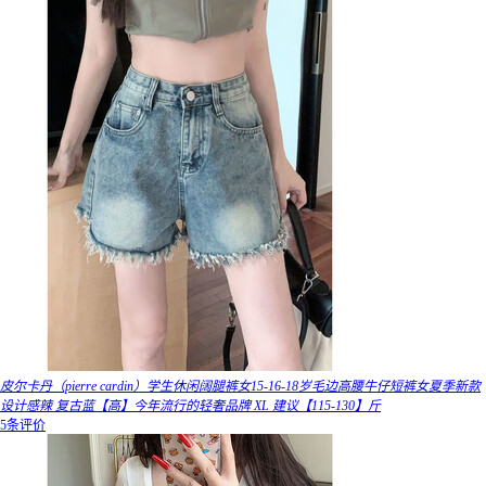
皮尔卡丹（pierre cardin）学生休闲阔腿裤女15-16-18岁毛边高腰牛仔短裤女夏季新款
设计感辣 复古蓝【高】今年流行的轻奢品牌 XL 建议【115-130】斤
5条评价