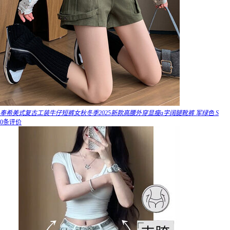
奉希美式复古工装牛仔短裤女秋冬季2025新款高腰外穿显瘦a字阔腿靴裤 军绿色 S
0条评价