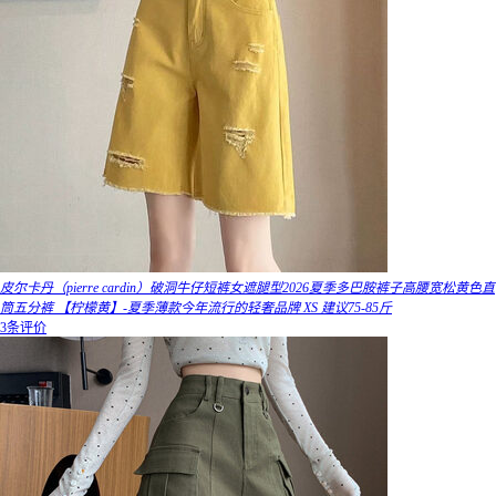
皮尔卡丹（pierre cardin）破洞牛仔短裤女遮腿型2026夏季多巴胺裤子高腰宽松黄色直
筒五分裤 【柠檬黄】-夏季薄款今年流行的轻奢品牌 XS 建议75-85斤
3条评价