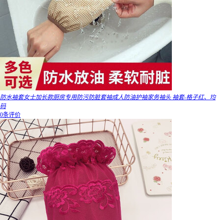
防水袖套女士加长款厨房专用防污防脏套袖成人防油护袖家务袖头 袖套-格子红、均
码
0条评价