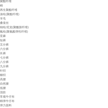
聚酯纤维
棉
再生聚酯纤维
涤纶(聚酯纤维)
羊毛
桑蚕丝
锦纶/尼龙(聚酰胺纤维)
氨纶(聚氨酯弹性纤维)
亚麻
短裤
五分裤
六分裤
长裤
七分裤
八分裤
九分裤
针织
梭织
高腰
自然腰
低腰
混纺
常规牛仔布
棉弹牛仔布
弹力面料