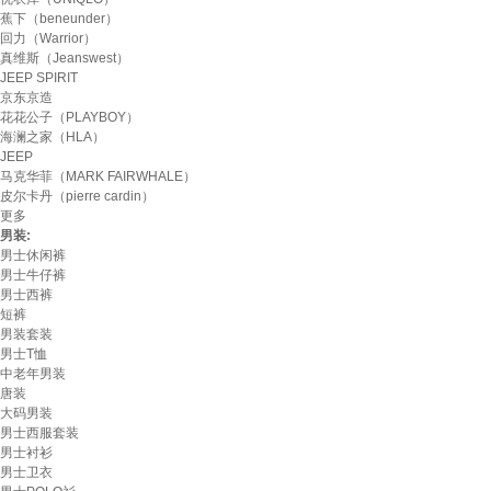
蕉下（beneunder）
回力（Warrior）
真维斯（Jeanswest）
JEEP SPIRIT
京东京造
花花公子（PLAYBOY）
海澜之家（HLA）
JEEP
马克华菲（MARK FAIRWHALE）
皮尔卡丹（pierre cardin）
更多
男装:
男士休闲裤
男士牛仔裤
男士西裤
短裤
男装套装
男士T恤
中老年男装
唐装
大码男装
男士西服套装
男士衬衫
男士卫衣