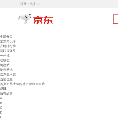
◇
送至：
北京
全部分类
京东知识库
品牌排行榜
普联摄像头
一体机
收纳包
键盘贴
键帽贴纸
京东美术馆
当前位置：
首页
>
男士休闲裤
> 深绿休闲裤
品牌:
所有品牌
A
B
C
D
E