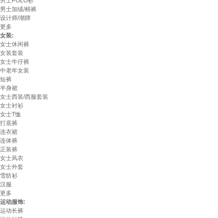
男士POLO衫
男士加绒/棉裤
设计师/潮牌
更多
女装:
女士休闲裤
女装套装
女士牛仔裤
中老年女装
短裤
半身裙
女士西装/西服套装
女士衬衫
女士T恤
打底裤
连衣裙
连体裤
正装裤
女士风衣
女士外套
雪纺衫
汉服
更多
运动服饰:
运动长裤