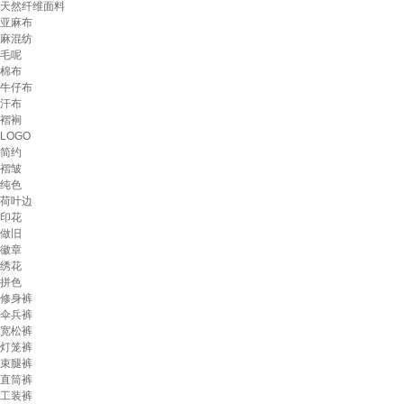
天然纤维面料
亚麻布
麻混纺
毛呢
棉布
牛仔布
汗布
褶裥
LOGO
简约
褶皱
纯色
荷叶边
印花
做旧
徽章
绣花
拼色
修身裤
伞兵裤
宽松裤
灯笼裤
束腿裤
直筒裤
工装裤