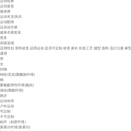
运动短裤
运动套装
健身裤
运动夹克/风衣
运动配饰
运动连衣裙
健身衣裤套装
更多
高级选项:
适用性别
里料材质
适用运动
是否可定制
材质
裤长
织造工艺
腰型
面料
流行元素
裤
通用
男
女
织物
锦纶/尼龙(聚酰胺纤维)
棉
聚氨酯弹性纤维(氨纶)
涤纶(聚酯纤维)
跑步
运动休闲
户外运动
可定制
不可定制
粘纤（粘胶纤维）
莱赛尔纤维(莱赛尔)