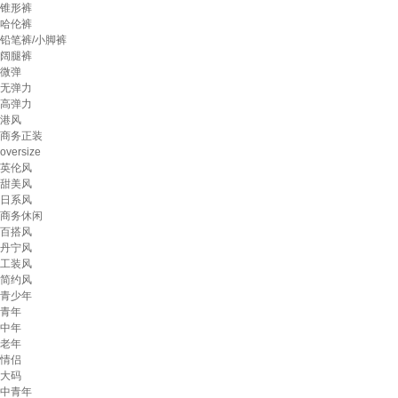
锥形裤
哈伦裤
铅笔裤/小脚裤
阔腿裤
微弹
无弹力
高弹力
港风
商务正装
oversize
英伦风
甜美风
日系风
商务休闲
百搭风
丹宁风
工装风
简约风
青少年
青年
中年
老年
情侣
大码
中青年