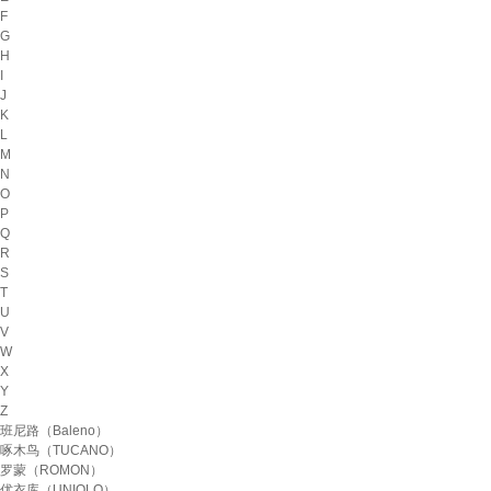
F
G
H
I
J
K
L
M
N
O
P
Q
R
S
T
U
V
W
X
Y
Z
班尼路（Baleno）
啄木鸟（TUCANO）
罗蒙（ROMON）
优衣库（UNIQLO）