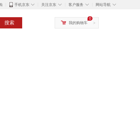
◇
◇
◇
◇
购
手机京东
关注京东
客户服务
网站导航
0
搜索
我的购物车
>