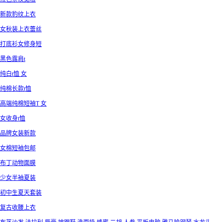
新款豹纹上衣
女秋装上衣蕾丝
打底衫女修身短
黑色露肩t
纯白t恤 女
纯棉长款t恤
高端纯棉短袖T 女
女收身t恤
品牌女装新款
女棉短袖包邮
布丁动物面膜
少女半袖夏装
初中生夏天套装
复古收腰上衣