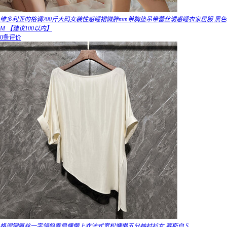
维多利亚的格调200斤大码女装性感睡裙微胖mm带胸垫吊带蕾丝诱惑睡衣家居服 黑色
M 【建议100以内】
0条评价
格调铜氨丝一字领斜露肩慵懒上衣法式宽松慵懒五分袖衬衫女 慕斯白 S