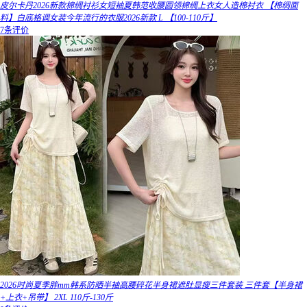
皮尔卡丹2026新款棉绸衬衫女短袖夏韩范收腰圆领棉绸上衣女人造棉衬衣 【棉绸面
料】白底格调女装今年流行的衣服2026新款 L 【100-110斤】
7条评价
2026时尚夏季胖mm韩系防晒半袖高腰碎花半身裙遮肚显瘦三件套装 三件套【半身裙
+上衣+吊带】 2XL 110斤-130斤