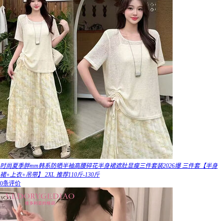
时尚夏季胖mm韩系防晒半袖高腰碎花半身裙遮肚显瘦三件套装2026爆 三件套【半身
裙+上衣+吊带】 2XL 推荐110斤-130斤
0条评价