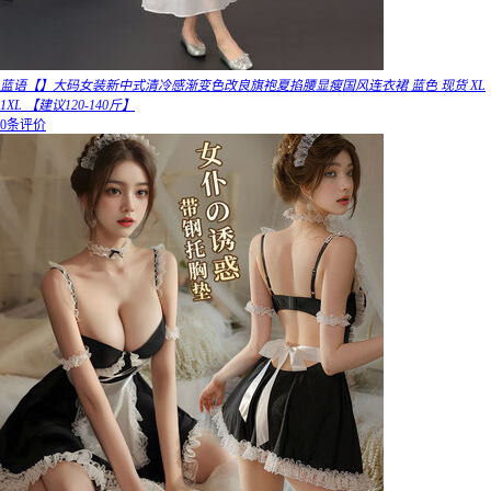
蓝语【】大码女装新中式清冷感渐变色改良旗袍夏掐腰显瘦国风连衣裙 蓝色 现货 XL
1XL 【建议120-140斤】
0条评价