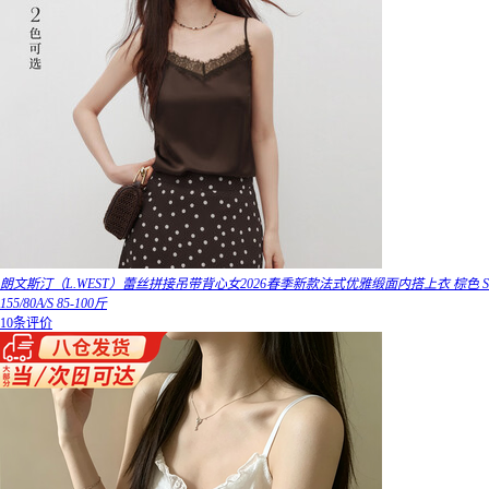
朗文斯汀（L.WEST）蕾丝拼接吊带背心女2026春季新款法式优雅缎面内搭上衣 棕色 S
155/80A/S 85-100斤
10条评价