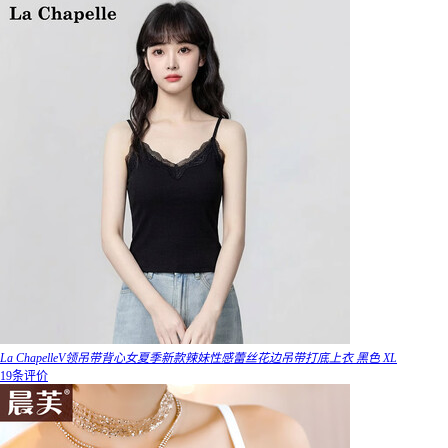
La ChapelleV领吊带背心女夏季新款辣妹性感蕾丝花边吊带打底上衣 黑色 XL
19条评价