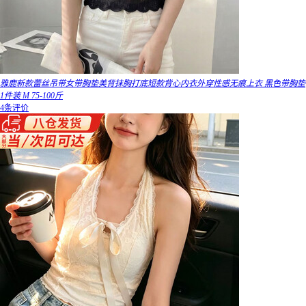
雅鹿新款蕾丝吊带女带胸垫美背抹胸打底短款背心内衣外穿性感无痕上衣 黑色带胸垫
1件装 M 75-100斤
4条评价