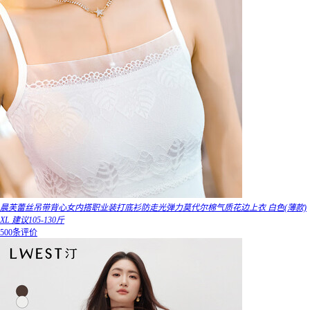
晨芙蕾丝吊带背心女内搭职业装打底衫防走光弹力莫代尔棉气质花边上衣 白色(薄款)
XL 建议105-130斤
500条评价