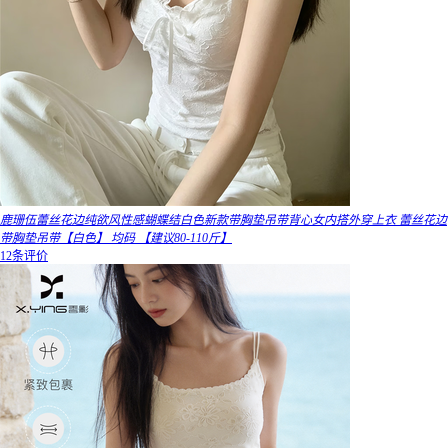
鹿珊伍蕾丝花边纯欲风性感蝴蝶结白色新款带胸垫吊带背心女内搭外穿上衣 蕾丝花边
带胸垫吊带【白色】 均码 【建议80-110斤】
12条评价