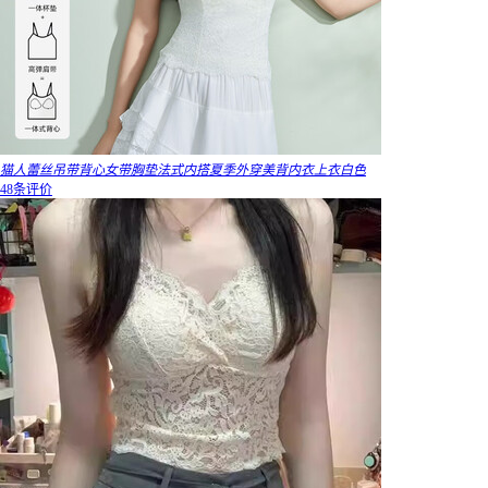
猫人蕾丝吊带背心女带胸垫法式内搭夏季外穿美背内衣上衣白色
48条评价