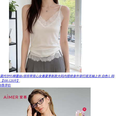
莫代尔95棉蕾丝v领吊带背心女春夏季新款大码内搭修身外穿打底无袖上衣 白色 L 码
【100-120斤】
8条评价