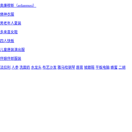
奥廉穆斯（aolianmusi）
佛神衣服
男老年人夏装
多来喜女鞋
四人快板
儿童唐装演出服
伴娘伴郎服装
法拉利
人参
洗面奶
水龙头
布艺沙发
雅马哈钢琴
唇膏
坡跟鞋
平板电脑
蜂蜜
二胡