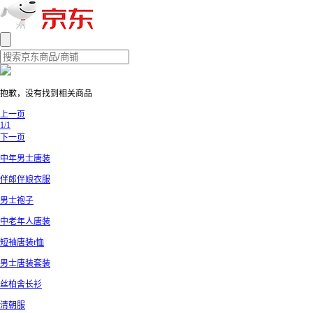
抱歉，没有找到相关商品
上一页
1/1
下一页
中年男士唐装
伴郎伴娘衣服
男士袍子
中老年人唐装
短袖唐装t恤
男士唐装套装
丝柏舍长衫
清朝服