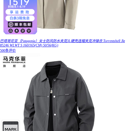
巴塔哥尼亚（Patagonia）女士防风防水夹克3L硬壳连帽夹克冲锋衣 Torrentshell Jkt
85246 WLWT S 160/165(CM) 50/56(KG)
500条评价