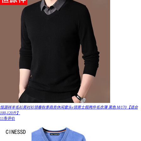
恒源祥羊毛衫男衬衫领春秋季商务休闲套头v领男士假两件毛衣薄 黑色 M/170【适合
100-120斤】
11条评价