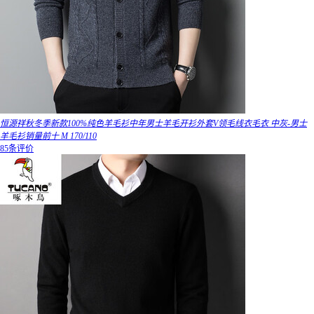
恒源祥秋冬季新款100%纯色羊毛衫中年男士羊毛开衫外套V领毛线衣毛衣 中灰-男士
羊毛衫销量前十 M 170/110
85条评价