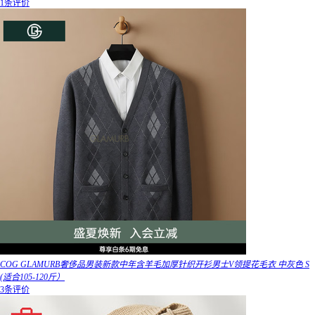
1条评价
COG GLAMURB奢侈品男装新款中年含羊毛加厚针织开衫男士V领提花毛衣 中灰色 S
(适合105-120斤）
3条评价