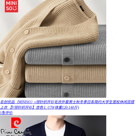
名创优品（MINISO）v领针织开衫毛衣外套男士秋冬季日系简约大学生宽松休闲百搭
上衣 【V领针织开衫】杏色 L /170(体重120-140斤)
1条评价