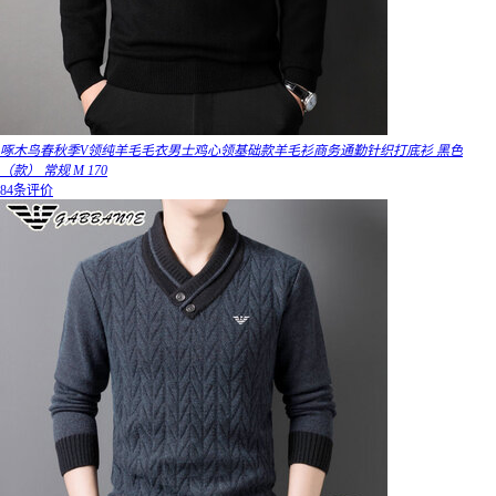
啄木鸟春秋季V领纯羊毛毛衣男士鸡心领基础款羊毛衫商务通勤针织打底衫 黑色
（款） 常规 M 170
84条评价