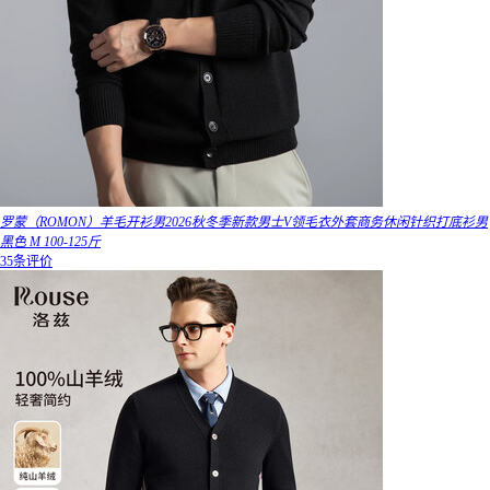
罗蒙（ROMON）羊毛开衫男2026秋冬季新款男士V领毛衣外套商务休闲针织打底衫男
黑色 M 100-125斤
35条评价