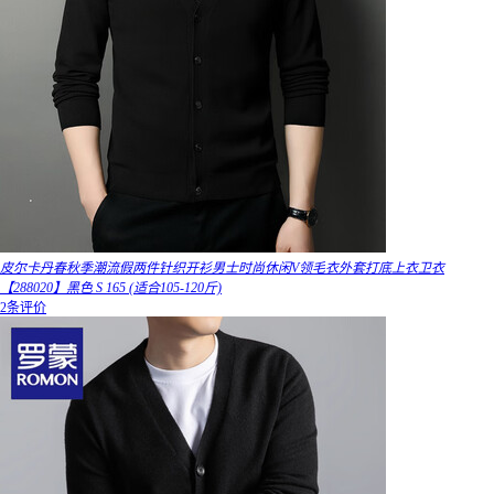
皮尔卡丹春秋季潮流假两件针织开衫男士时尚休闲V领毛衣外套打底上衣卫衣
【288020】黑色 S 165 (适合105-120斤)
2条评价