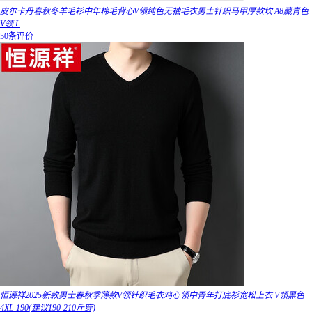
皮尔卡丹春秋冬羊毛衫中年棉毛背心V领纯色无袖毛衣男士针织马甲厚款坎 A8藏青色
V领 L
50条评价
恒源祥2025新款男士春秋季薄款V领针织毛衣鸡心领中青年打底衫宽松上衣 V领黑色
4XL 190(建议190-210斤穿)