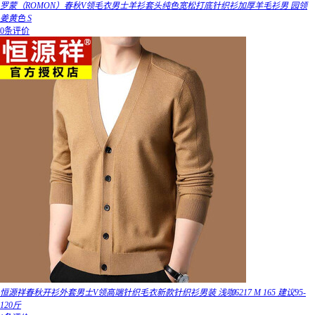
罗蒙（ROMON）春秋V领毛衣男士羊衫套头纯色宽松打底针织衫加厚羊毛衫男 园领
姜黄色 S
0条评价
恒源祥春秋开衫外套男士V领高端针织毛衣新款针织衫男装 浅咖6217 M 165 建议95-
120斤