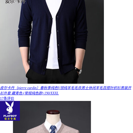
皮尔卡丹（pierre cardin）春秋季纯色V领纯羊毛毛衣男士休闲羊毛百搭针织衫男装开
衫外套 藏青色 (常规纯色款) 190/XXXL
17条评价