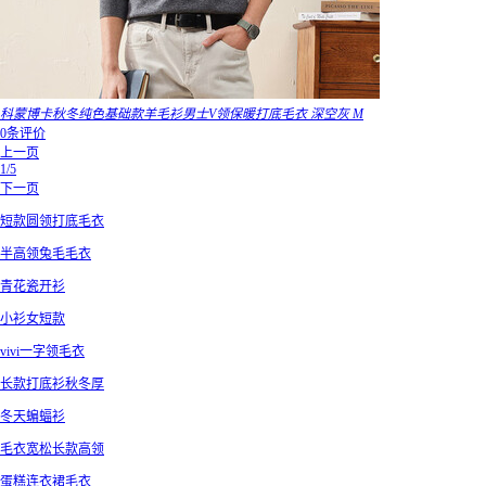
科蒙博卡秋冬纯色基础款羊毛衫男士V领保暖打底毛衣 深空灰 M
0条评价
上一页
1/5
下一页
短款圆领打底毛衣
半高领兔毛毛衣
青花瓷开衫
小衫女短款
vivi一字领毛衣
长款打底衫秋冬厚
冬天蝙蝠衫
毛衣宽松长款高领
蛋糕连衣裙毛衣