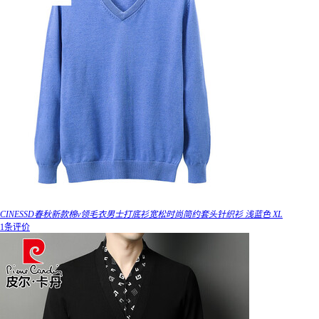
CINESSD春秋新款棉v领毛衣男士打底衫宽松时尚简约套头针织衫 浅蓝色 XL
1条评价