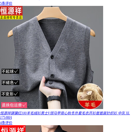
5条评价
恒源祥骐骥红100羊毛绒衫男士V领马甲背心秋冬外套毛衣开衫爸爸装针织衫 中灰 XL
175/88A
4条评价