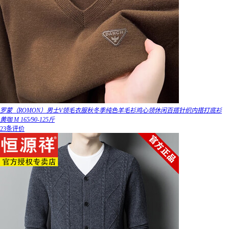
罗蒙（ROMON）男士V领毛衣服秋冬季纯色羊毛衫鸡心领休闲百搭针织内搭打底衫
黄咖 M 165/90-125斤
23条评价