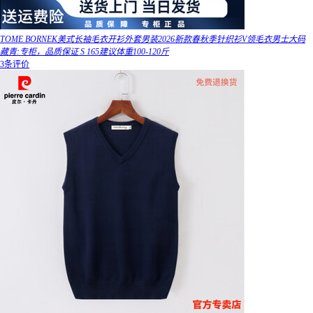
TOME BORNEK美式长袖毛衣开衫外套男装2026新款春秋季针织衫V领毛衣男士大码
藏青:专柜，品质保证 S 165建议体重100-120斤
3条评价