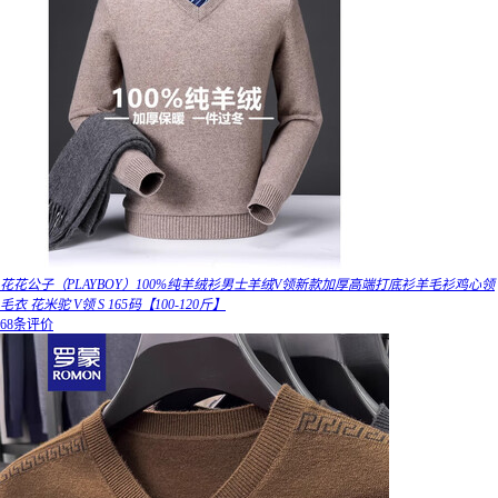
花花公子（PLAYBOY）100%纯羊绒衫男士羊绒V领新款加厚高端打底衫羊毛衫鸡心领
毛衣 花米驼 V领 S 165码【100-120斤】
68条评价