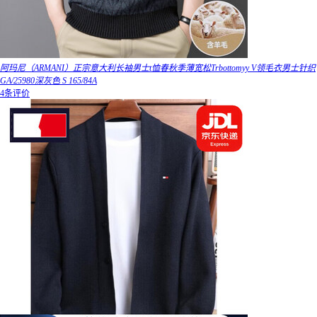
阿玛尼（ARMANI）正宗意大利长袖男士t恤春秋季薄宽松Trbottomyy V领毛衣男士针织
GA/25980深灰色 S 165/84A
4条评价