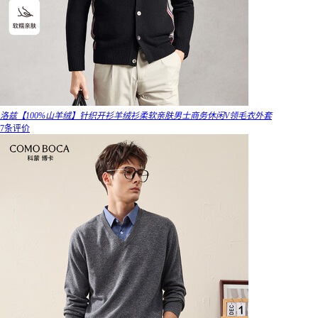
洛兹【100%山羊绒】针织开衫羊绒衫柔软亲肤男士商务休闲V领毛衣外套
7条评价