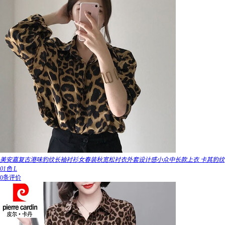
美安嘉复古港味豹纹长袖衬衫女春装秋宽松衬衣外套设计感小众中长款上衣 卡其豹纹
01色 L
0条评价