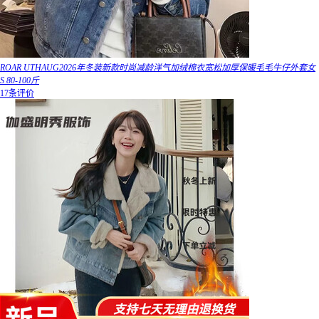
ROAR UTHAUG2026年冬装新款时尚减龄洋气加绒棉衣宽松加厚保暖毛毛牛仔外套女
S 80-100斤
17条评价