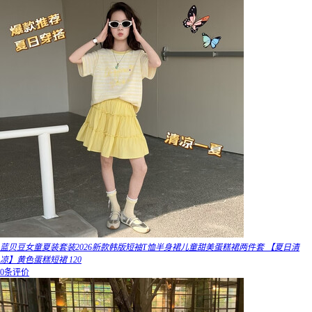
蓝贝豆女童夏装套装2026新款韩版短袖T恤半身裙儿童甜美蛋糕裙两件套 【夏日清
凉】黄色蛋糕短裙 120
0条评价