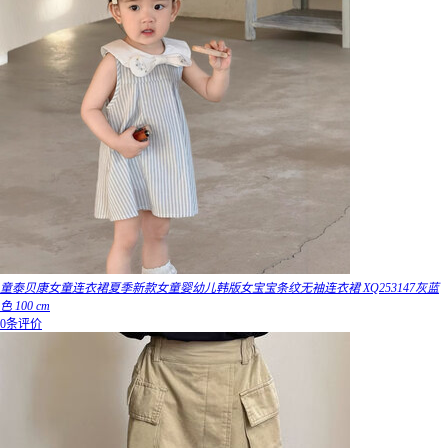
童泰贝康女童连衣裙夏季新款女童婴幼儿韩版女宝宝条纹无袖连衣裙 XQ253147灰蓝
色 100 cm
0条评价