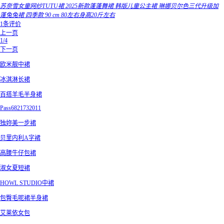
苏奈雪女童网纱TUTU裙 2025新款蓬蓬舞裙 韩版儿童公主裙 琳娜贝尔色三代升级加
蓬兔兔裙 四季款 90 cm 80左右身高20斤左右
1条评价
上一页
1/4
下一页
欧米靓中裙
冰淇淋长裙
百搭羊毛半身裙
Pass6821732011
独妳美一步裙
贝里内利A字裙
高腰牛仔包裙
淑女夏短裙
HOWL STUDIO中裙
包臀毛呢裙半身裙
艾莱依女包