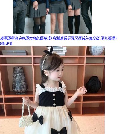
清潭国际高中韩国女高校服韩式jk制服套装学院风西装外套穿搭 深灰短裙 S
0条评价