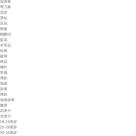
连体裤
弯刀裤
流苏
烫钻
压花
褶皱
蝴蝶结
提花
木耳边
钻饰
破洞
绣花
铆钉
常规
薄款
加绒
加厚
厚款
加绒加厚
微弹
高弹力
无弹力
18-24周岁
25-29周岁
30-34周岁