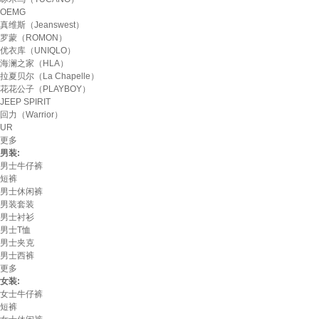
OEMG
真维斯（Jeanswest）
罗蒙（ROMON）
优衣库（UNIQLO）
海澜之家（HLA）
拉夏贝尔（La Chapelle）
花花公子（PLAYBOY）
JEEP SPIRIT
回力（Warrior）
UR
更多
男装:
男士牛仔裤
短裤
男士休闲裤
男装套装
男士衬衫
男士T恤
男士夹克
男士西裤
更多
女装:
女士牛仔裤
短裤