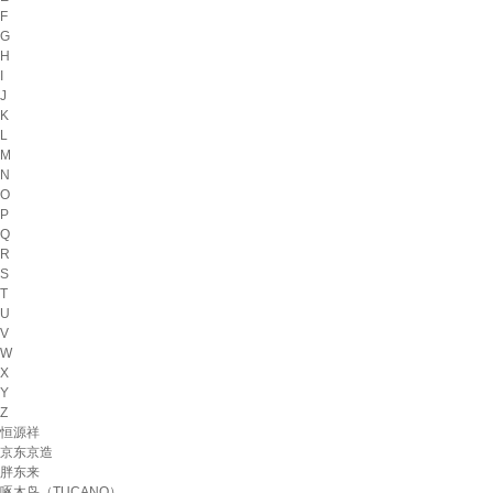
F
G
H
I
J
K
L
M
N
O
P
Q
R
S
T
U
V
W
X
Y
Z
恒源祥
京东京造
胖东来
啄木鸟（TUCANO）