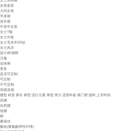
女士休闲裤
女装套装
大码女装
半身裙
连衣裙
中老年女装
女士T恤
女士外套
女士毛衣/针织衫
女士风衣
设计师/潮牌
汉服
连体裤
更多
是否可定制:
可定制
不可定制
高级选项:
腰型
材质
裤长
裤型
流行元素
厚度
弹力
适用年龄
裤门襟
面料
上市时间
高腰
自然腰
低腰
棉
桑蚕丝
氨纶(聚氨酯弹性纤维)