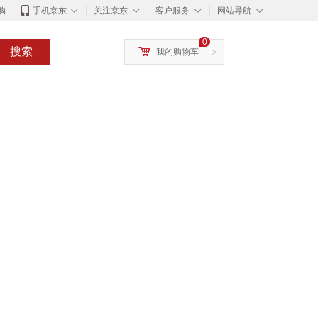
◇
◇
◇
◇
购
手机京东
关注京东
客户服务
网站导航
0
搜索
我的购物车
>