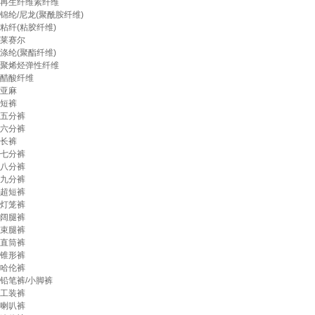
再生纤维素纤维
锦纶/尼龙(聚酰胺纤维)
粘纤(粘胶纤维)
莱赛尔
涤纶(聚酯纤维)
聚烯烃弹性纤维
醋酸纤维
亚麻
短裤
五分裤
六分裤
长裤
七分裤
八分裤
九分裤
超短裤
灯笼裤
阔腿裤
束腿裤
直筒裤
锥形裤
哈伦裤
铅笔裤/小脚裤
工装裤
喇叭裤