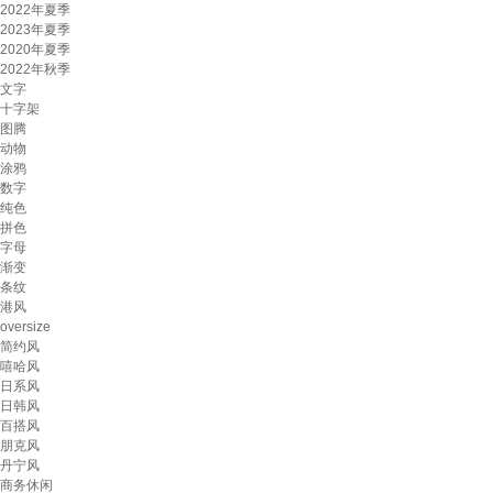
2022年夏季
2023年夏季
2020年夏季
2022年秋季
文字
十字架
图腾
动物
涂鸦
数字
纯色
拼色
字母
渐变
条纹
港风
oversize
简约风
嘻哈风
日系风
日韩风
百搭风
朋克风
丹宁风
商务休闲