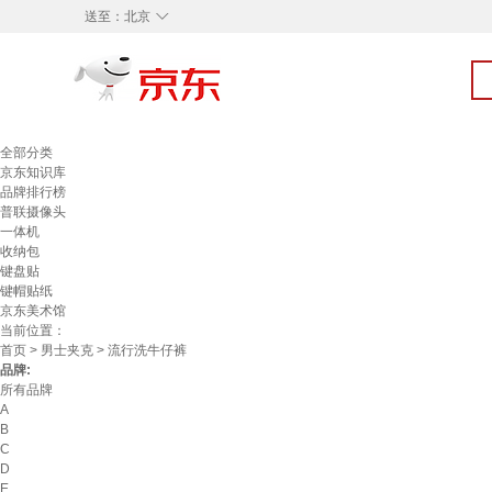
◇
送至：
北京
全部分类
京东知识库
品牌排行榜
普联摄像头
一体机
收纳包
键盘贴
键帽贴纸
京东美术馆
当前位置：
首页
>
男士夹克
> 流行洗牛仔裤
品牌:
所有品牌
A
B
C
D
E