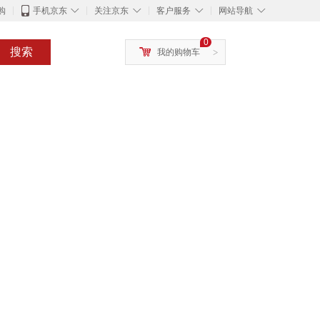
◇
◇
◇
◇
购
手机京东
关注京东
客户服务
网站导航
0
搜索
我的购物车
>