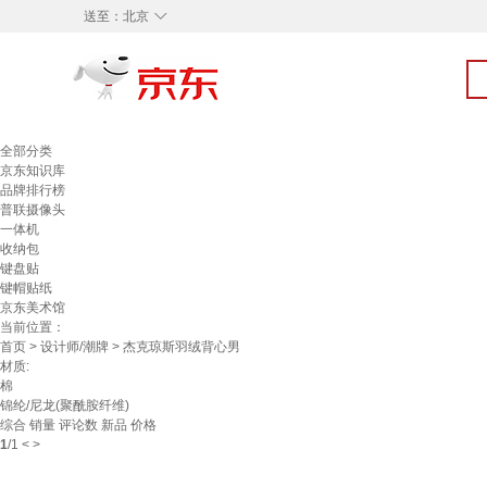
◇
送至：
北京
全部分类
京东知识库
品牌排行榜
普联摄像头
一体机
收纳包
键盘贴
键帽贴纸
京东美术馆
当前位置：
首页
>
设计师/潮牌
> 杰克琼斯羽绒背心男
材质:
棉
锦纶/尼龙(聚酰胺纤维)
综合
销量
评论数
新品
价格
1
/
1
<
>