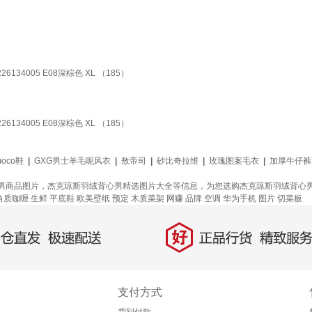
4005 E08深棕色 XL （185）
4005 E08深棕色 XL （185）
moco鞋
|
GXG男士羊毛呢风衣
|
敖帝司
|
砂比奇拉维
|
玫瑰图案毛衣
|
加厚牛仔裤
男商品图片，杰克琼斯羽绒背心男精选图片大全等信息，为您选购杰克琼斯羽绒背心
角质咖喱
生鲜
平底鞋
欧美壁纸
预定
木质菜架
网赚
品牌
空调
华为手机
图片
切菜板
好
直发，极速配送
正品行货，精致服务
支付方式