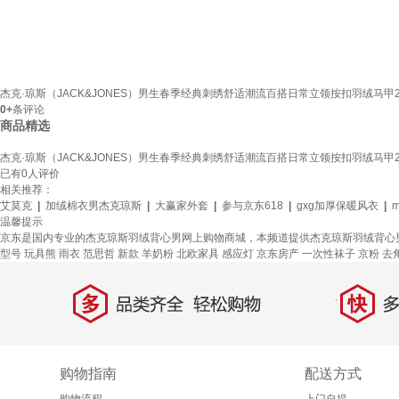
杰克·琼斯（JACK&JONES）男生春季经典刺绣舒适潮流百搭日常立领按扣羽绒马甲22613
0+
条评论
商品精选
杰克·琼斯（JACK&JONES）男生春季经典刺绣舒适潮流百搭日常立领按扣羽绒马甲22613
已有
0
人评价
相关推荐：
艾莫克
|
加绒棉衣男杰克琼斯
|
大赢家外套
|
参与京东618
|
gxg加厚保暖风衣
|
温馨提示
京东是国内专业的杰克琼斯羽绒背心男网上购物商城，本频道提供杰克琼斯羽绒背心
型号
玩具熊
雨衣
范思哲
新款
羊奶粉
北欧家具
感应灯
京东房产
一次性袜子
京粉
去
多
快
品类齐全，轻松购物
多仓
购物指南
配送方式