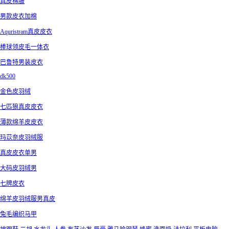
真皮棉服
男款皮衣加棉
Aquristram真皮皮衣
棒球领皮毛一体衣
巴鲁特男装皮衣
dk500
金色皮羽绒
七匹狼真皮皮衣
薄款绵羊皮皮衣
玛苡奈皮羽绒服
真皮皮衣单男
大码皮羽绒男
七牌皮衣
绵羊皮羽绒服男真皮
兔毛编织马甲