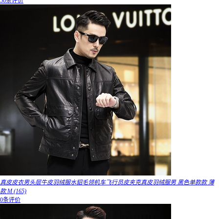
56条评价
真皮皮衣男头层牛皮羽绒服水貂毛领机车飞行员皮夹克真皮羽绒服男 黑色单款款 薄
款 M (165)
0条评价