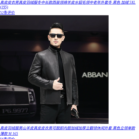
真皮皮衣男真皮羽绒服冬中长款西装领绵羊皮水貂毛领中老年外套冬 黑色 加绒 5XL
(195)
52条评价
真皮羽绒服男山羊皮真皮皮衣男可脱卸内胆加绒加厚立翻领休闲外套 黑色立领单款
薄款 M 165