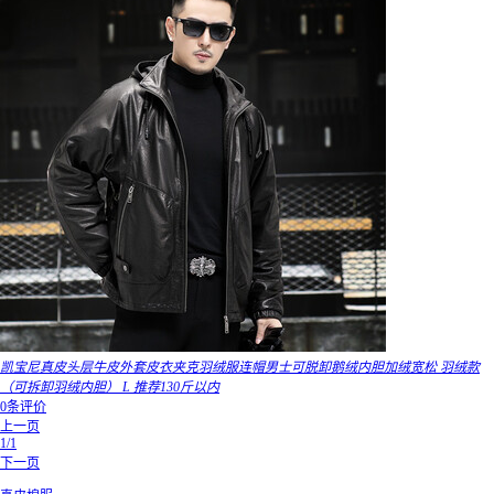
凯宝尼真皮头层牛皮外套皮衣夹克羽绒服连帽男士可脱卸鹅绒内胆加绒宽松 羽绒款
（可拆卸羽绒内胆） L 推荐130斤以内
0条评价
上一页
1/1
下一页