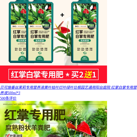
贝可施垂丝茉莉专用营养液黄叶枯叶烂叶绿叶壮根园艺通用阳台庭院 红掌白掌专用营
养液500ml*3
500条评价