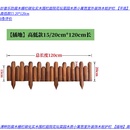
妙普乐防腐木栅栏碳化实木围栏庭院花坛菜园木质小篱笆室外装饰木桩护栏 【平底】
高低款15 20*120cm
0条评价
溥畔防腐木栅栏碳化实木围栏庭院花坛菜园木质小篱笆室外装饰木桩护栏 【插地】高