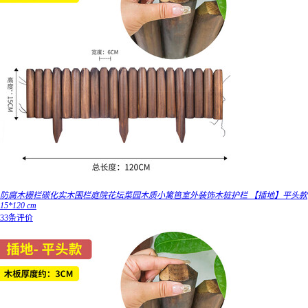
防腐木栅栏碳化实木围栏庭院花坛菜园木质小篱笆室外装饰木桩护栏 【插地】平头款
15*120 cm
33条评价