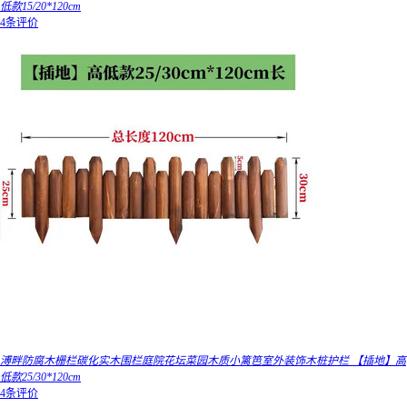
低款15/20*120cm
4条评价
溥畔防腐木栅栏碳化实木围栏庭院花坛菜园木质小篱笆室外装饰木桩护栏 【插地】高
低款25/30*120cm
4条评价