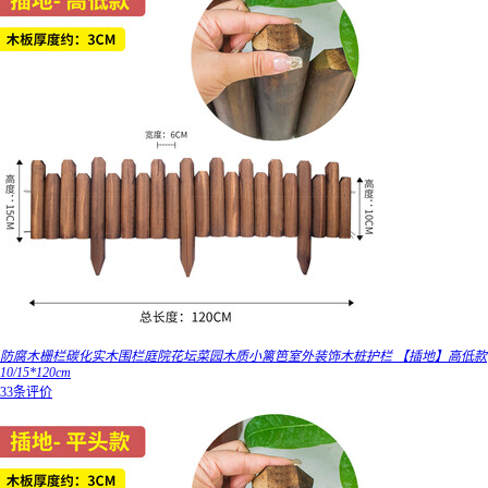
防腐木栅栏碳化实木围栏庭院花坛菜园木质小篱笆室外装饰木桩护栏 【插地】高低款
10/15*120cm
33条评价