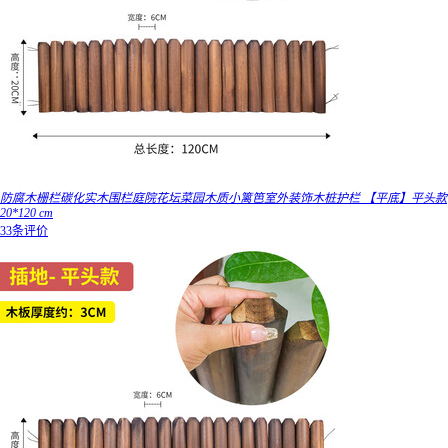
防腐木栅栏碳化实木围栏庭院花坛菜园木质小篱笆室外装饰木桩护栏 【平底】平头款
20*120 cm
33条评价