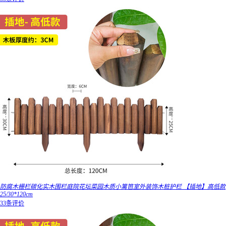
防腐木栅栏碳化实木围栏庭院花坛菜园木质小篱笆室外装饰木桩护栏 【插地】高低款
25/30*120cm
33条评价