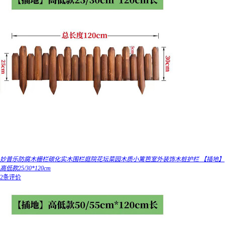
妙普乐防腐木栅栏碳化实木围栏庭院花坛菜园木质小篱笆室外装饰木桩护栏 【插地】
高低款25/30*120cm
2条评价