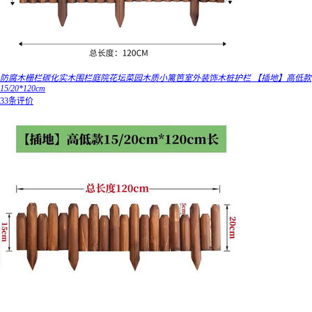
防腐木栅栏碳化实木围栏庭院花坛菜园木质小篱笆室外装饰木桩护栏 【插地】高低款
15/20*120cm
33条评价