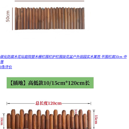
碳化防腐木花坛庭院塑木栅栏围栏护栏围拢花盆户外田园实木篱笆 平围栏高50cm 中
等
0条评价