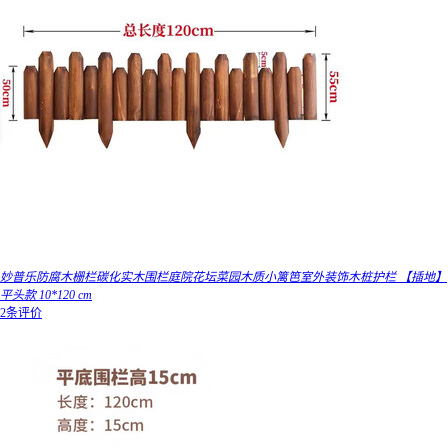
妙普乐防腐木栅栏碳化实木围栏庭院花坛菜园木质小篱笆室外装饰木桩护栏 【插地】
平头款 10*120 cm
2条评价