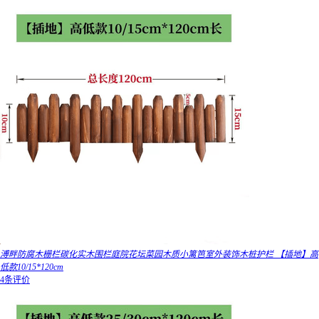
溥畔防腐木栅栏碳化实木围栏庭院花坛菜园木质小篱笆室外装饰木桩护栏 【插地】高
低款10/15*120cm
4条评价