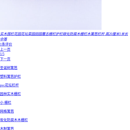
实木围栏花园花坛菜园田园覆古栅栏护栏碳化防腐木栅栏木篱笆栏杆 高20厘米1米长
中等
1条评价
上一页
1/5
下一页
圣诞树篱笆
塑料篱笆护栏
pvc花坛栏杆
园林实木栅栏
小 栅栏
网格篱笆
炭化防腐木木栅栏
木制篱笆