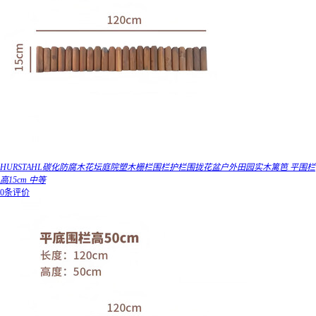
HURSTAHL碳化防腐木花坛庭院塑木栅栏围栏护栏围拢花盆户外田园实木篱笆 平围栏
高15cm 中等
0条评价