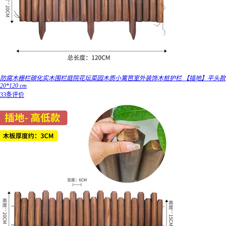
防腐木栅栏碳化实木围栏庭院花坛菜园木质小篱笆室外装饰木桩护栏 【插地】平头款
20*120 cm
33条评价