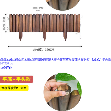
防腐木栅栏碳化实木围栏庭院花坛菜园木质小篱笆室外装饰木桩护栏 【插地】平头款
10*120 cm
33条评价