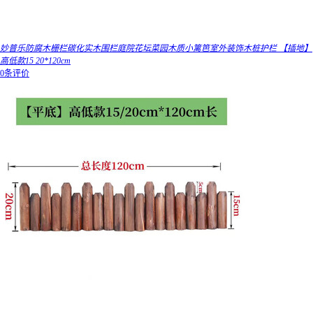
妙普乐防腐木栅栏碳化实木围栏庭院花坛菜园木质小篱笆室外装饰木桩护栏 【插地】
高低款15 20*120cm
0条评价