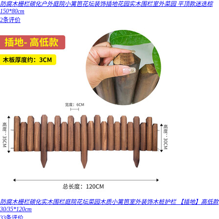
防腐木栅栏碳化户外庭院小篱笆花坛装饰插地花园实木围栏室外菜园 平顶款迷迭棕
150*80cm
2条评价
防腐木栅栏碳化实木围栏庭院花坛菜园木质小篱笆室外装饰木桩护栏 【插地】高低款
30/35*120cm
33条评价