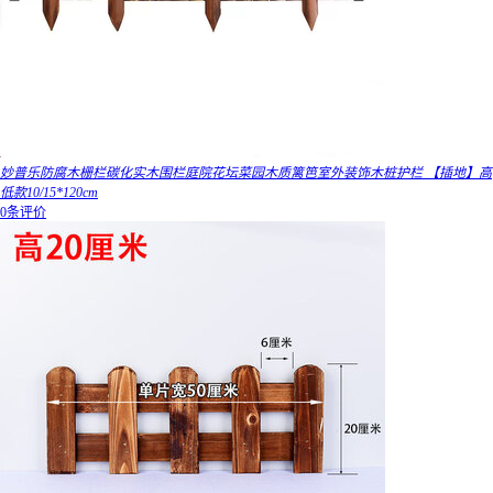
妙普乐防腐木栅栏碳化实木围栏庭院花坛菜园木质篱笆室外装饰木桩护栏 【插地】高
低款10/15*120cm
0条评价