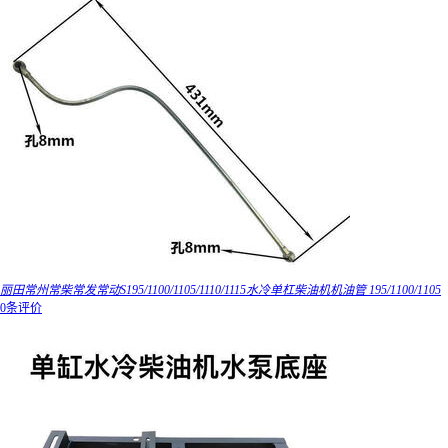
丽田常州常柴常发常动S195/1100/1105/1110/1115水冷单杠柴油机机油管 195/1100/1105
0条评价