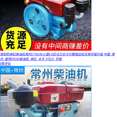
常豺豹单缸柴油机常州175R180小型6 8匹马力水冷引擎拖拉机农用手摇升级 中国_常
州_直喷ZR180柴油机_单杠_水冷_8马力_手摇
0条评价