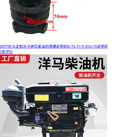
MPPMCK定制水冷单杠柴油机两槽皮带轮R176CF176 R16170皮带轮
0条评价