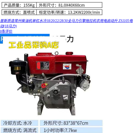
普斯质造常州柴油机单杠水冷18/20/22/28/30全马力引擎拖拉机农用电启动升 ZS1105电
动(18马力)
0条评价