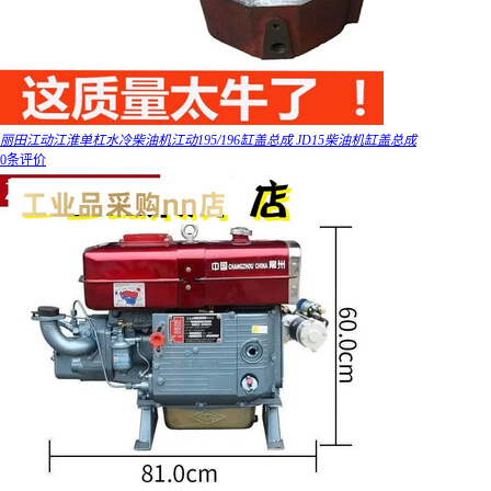
丽田江动江淮单杠水冷柴油机江动195/196缸盖总成 JD15柴油机缸盖总成
0条评价