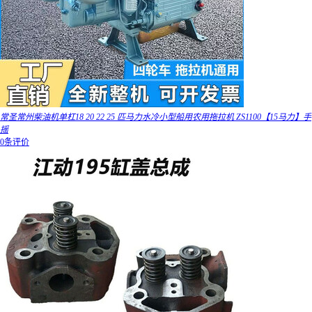
常圣常州柴油机单杠18 20 22 25 匹马力水冷小型船用农用拖拉机 ZS1100【15马力】手
摇
0条评价