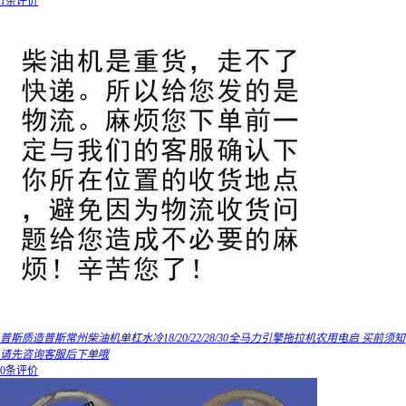
1条评价
普斯质造普斯常州柴油机单杠水冷18/20/22/28/30全马力引擎拖拉机农用电启 买前须知
请先咨询客服后下单哦
0条评价