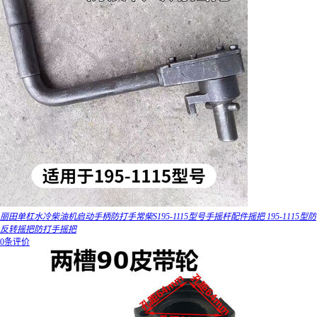
丽田单杠水冷柴油机启动手柄防打手常柴S195-1115型号手摇杆配件摇把 195-1115型防
反转摇把防打手摇把
0条评价