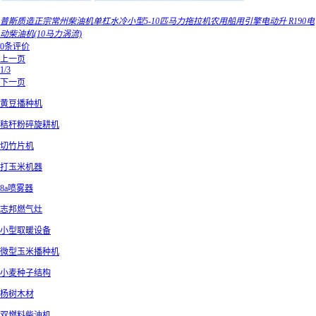
普斯质造正宗常州柴油机单杠水冷小型5-10匹马力拖拉机农用船用引擎电动升 R190电
动柴油机(10马力涡流)
0条评价
上一页
1/3
下一页
黄豆播种机
秸秆粉碎旋耕机
切竹片机
打玉米机器
8a喷雾器
志邦燃气灶
小型取暖设备
微型玉米播种机
小麦种子结构
杨树木材
双燃料柴油机