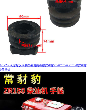
MPPMCK定制水冷单杠柴油机两槽皮带轮R176CF176 R16170皮带轮
0条评价