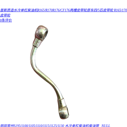
普斯质造水冷单杠柴油机R165/R170R176/CF176两槽皮带轮原车四/5匹皮带轮 R165/170
皮带轮
0条评价
丽田常州S195/1100/1105/1110/1115/1125/1130 水冷单杠柴油机柴油管 _NULL