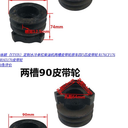
咏颖（YTYIN）定制水冷单杠柴油机两槽皮带轮原车四/5匹皮带轮 R176CF176
R165170皮带轮
0条评价