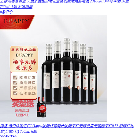
五粮浓香景泰蓝 56度浓香型白酒礼盒装收藏酒婚宴用酒 2010-2013年陈年酒 56度
750mL 1瓶 龙腾四海
0条评价
雨格·倍悦法国进口BHappy脱醇红葡萄汁脱醇干红无醇低度无酒精干红0.5° 脱醇红礼
盒(全国7仓) 750mL 6瓶