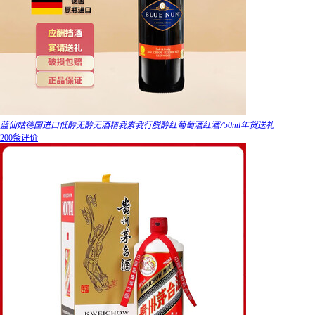
蓝仙姑德国进口低醇无醇无酒精我素我行脱醇红葡萄酒红酒750ml年货送礼
200条评价