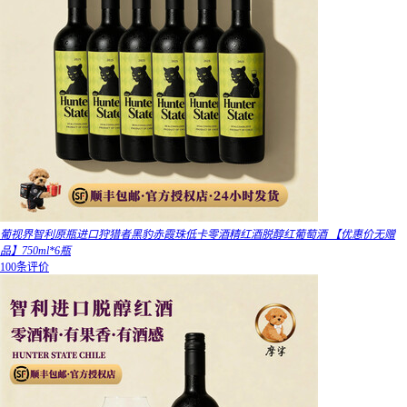
葡视界智利原瓶进口狩猎者黑豹赤霞珠低卡零酒精红酒脱醇红葡萄酒 【优惠价无赠
品】750ml*6瓶
100条评价