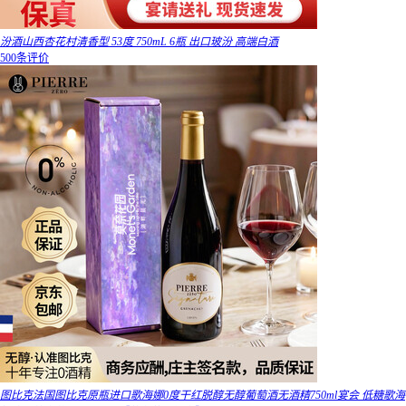
汾酒山西杏花村清香型 53度 750mL 6瓶 出口玻汾 高端白酒
500条评价
图比克法国图比克原瓶进口歌海娜0度干红脱醇无醇葡萄酒无酒精750ml宴会 低糖歌海