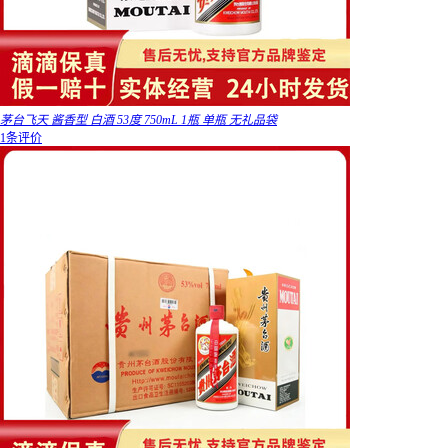
茅台飞天 酱香型 白酒 53度 750mL 1瓶 单瓶 无礼品袋
1条评价