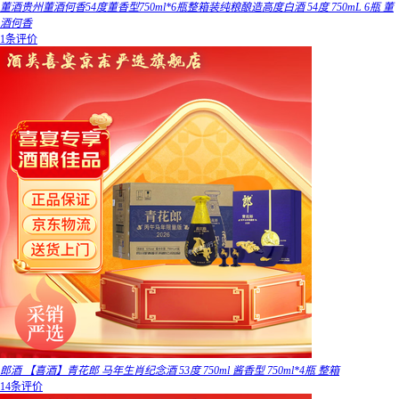
董酒贵州董酒何香54度董香型750ml*6瓶整箱装纯粮酿造高度白酒 54度 750mL 6瓶 董
酒何香
1条评价
郎酒 【喜酒】青花郎 马年生肖纪念酒 53度 750ml 酱香型 750ml*4瓶 整箱
14条评价