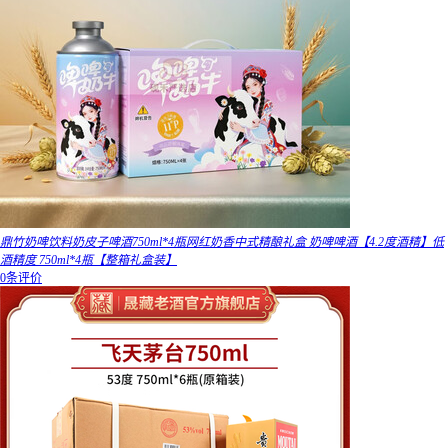
鼎竹奶啤饮料奶皮子啤酒750ml*4瓶网红奶香中式精酿礼盒 奶啤啤酒【4.2度酒精】低
酒精度 750ml*4瓶【整箱礼盒装】
0条评价