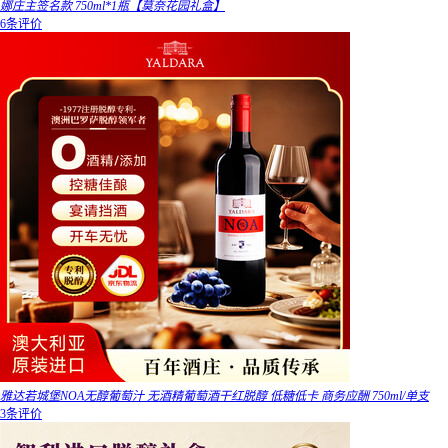
娜庄主签名款 750ml*1瓶【莫奈花园礼盒】
6条评价
雅达若城堡NOA无醇葡萄汁 无酒精葡萄酒干红脱醇 低糖低卡 商务应酬 750ml/单支
3条评价