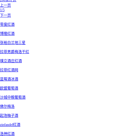
200条评价
上一页
1/5
下一页
零度红酒
博隆红酒
张裕白兰地三星
拉菲男爵梅洛干红
璞立酒庄红酒
拉菲红酒网
蓝莓酒冰酒
欧盟葡萄酒
沙城中粮葡萄酒
佛尔梅洛
起泡柚子酒
zinfandel红酒
洛神红酒