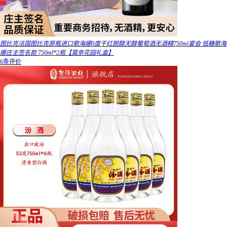
图比克法国图比克原瓶进口歌海娜0度干红脱醇无醇葡萄酒无酒精750ml宴会 低糖歌海
娜庄主签名款 750ml*2瓶【莫奈花园礼盒】
6条评价