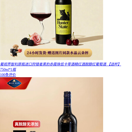
葡视界智利原瓶进口狩猎者黑豹赤霞珠低卡零酒精红酒脱醇红葡萄酒 【送杯】
750ml*1瓶
100条评价