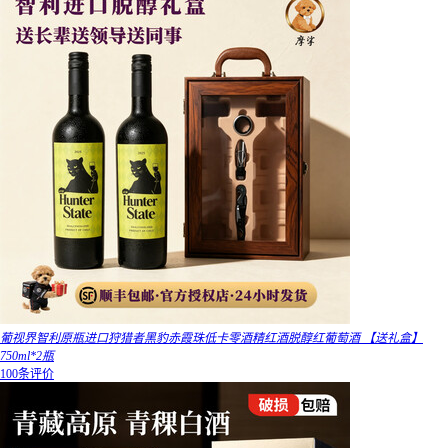
葡视界智利原瓶进口狩猎者黑豹赤霞珠低卡零酒精红酒脱醇红葡萄酒 【送礼盒】
750ml*2瓶
100条评价