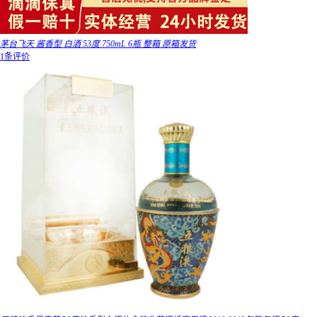
茅台飞天 酱香型 白酒 53度 750mL 6瓶 整箱 原箱发货
1条评价