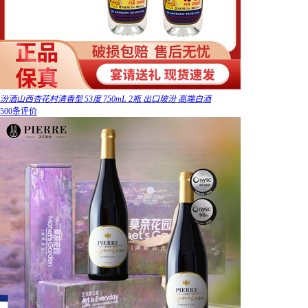
汾酒山西杏花村清香型 53度 750mL 2瓶 出口玻汾 高端白酒
500条评价