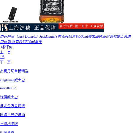
杰克丹尼（Jack Daniels）JackDaniel's杰克丹尼黑标500ml美国田纳西州调和威士忌进
口洋酒 杰克丹尼500ml单支
3条评价
上一页
1/5
下一页
杰克丹尼单桶精选
singlemalt威士忌
macallan12
绿牌威士忌
淮北金方星河湾
网购世界烧洋酒
三得利响牌
山崎清香