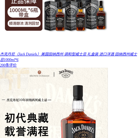
杰克丹尼（Jack Daniels）美国田纳西州 调和型威士忌 礼盒装 进口洋酒 田纳西州威士
忌1000ml*6
200条评价