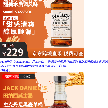
杰克丹尼（Jack Daniels）绅士杰克/单桶/黑麦单桶/旅行家系列 田纳西美国威士忌 原瓶
进口 旅行家系列甜美木质调风味威士忌500ml【无盒】
29条评价