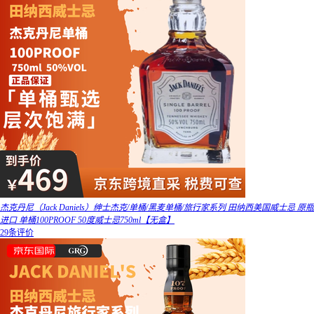
杰克丹尼（Jack Daniels）绅士杰克/单桶/黑麦单桶/旅行家系列 田纳西美国威士忌 原瓶
进口 单桶100PROOF 50度威士忌750ml【无盒】
29条评价