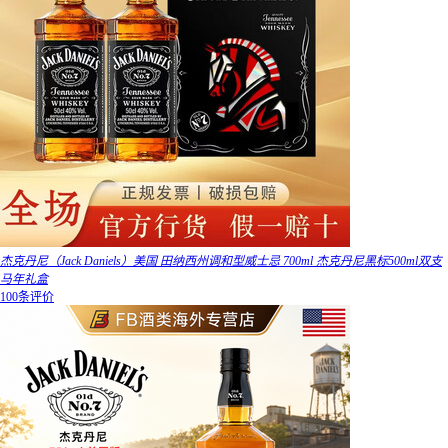
杰克丹尼（Jack Daniels）美国 田纳西州调和型威士忌 700ml 杰克丹尼黑标500ml双支
马年礼盒
100条评价