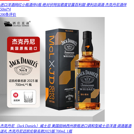
进口洋酒网红小瓶酒伴4瓶 绝对伏特加君度甘露百利甜 便利店调酒 杰克丹尼酒伴
50ml*4
200条评价
杰克丹尼（Jack Daniels）威士忌 美国田纳西州原瓶进口调和型威士忌洋酒 调酒基酒
送礼 杰克丹尼迈凯伦联名款2023版 700mL 1瓶