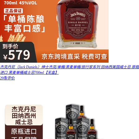
杰克丹尼（Jack Daniels）绅士杰克/单桶/黑麦单桶/旅行家系列 田纳西美国威士忌 原瓶
进口 黑麦单桶威士忌700ml【无盒】
29条评价