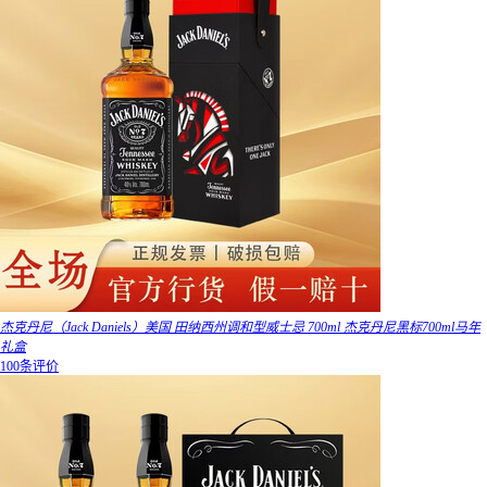
杰克丹尼（Jack Daniels）美国 田纳西州调和型威士忌 700ml 杰克丹尼黑标700ml马年
礼盒
100条评价