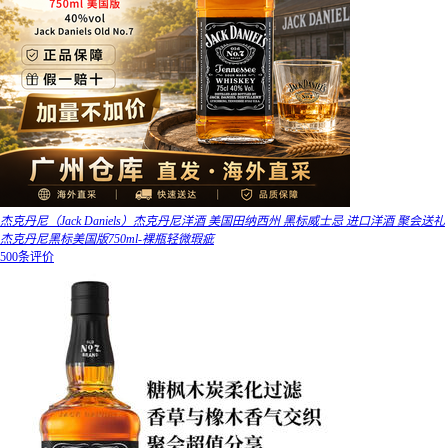
杰克丹尼（Jack Daniels）杰克丹尼洋酒 美国田纳西州 黑标威士忌 进口洋酒 聚会送礼
杰克丹尼黑标美国版750ml-裸瓶轻微瑕疵
500条评价