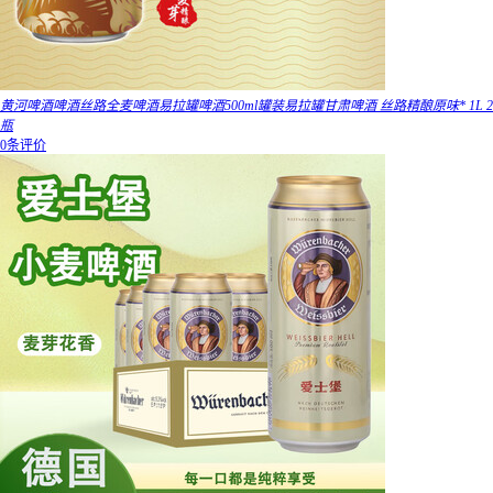
黄河啤酒啤酒丝路全麦啤酒易拉罐啤酒500ml罐装易拉罐甘肃啤酒 丝路精酿原味* 1L 2
瓶
0条评价