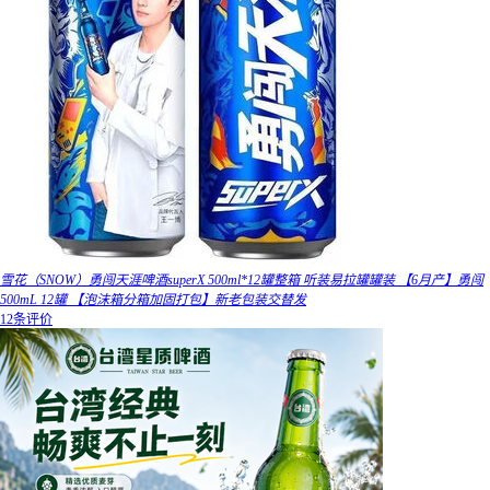
雪花（SNOW）勇闯天涯啤酒superX 500ml*12罐整箱 听装易拉罐罐装 【6月产】勇闯
500mL 12罐 【泡沫箱分箱加固打包】新老包装交替发
12条评价