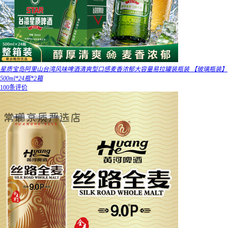
星质宝岛阿里山台湾风味啤酒清爽型口感麦香浓郁大容量易拉罐装瓶装 【玻璃瓶装】
500ml*24瓶*2箱
100条评价