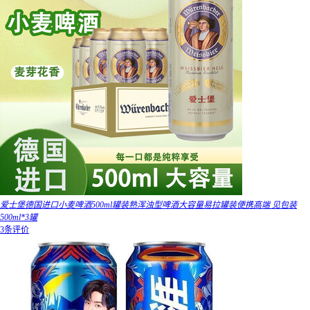
爱士堡德国进口小麦啤酒500ml罐装熟浑浊型啤酒大容量易拉罐装便携高端 见包装
500ml*3罐
3条评价