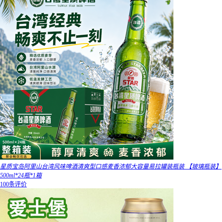
星质宝岛阿里山台湾风味啤酒清爽型口感麦香浓郁大容量易拉罐装瓶装 【玻璃瓶装】
500ml*24瓶*1箱
100条评价