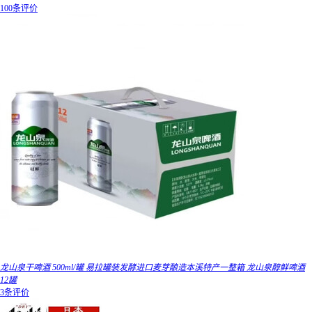
100条评价
龙山泉干啤酒 500ml/罐 易拉罐装发酵进口麦芽酿造本溪特产一整箱 龙山泉醇鲜啤酒
12罐
3条评价