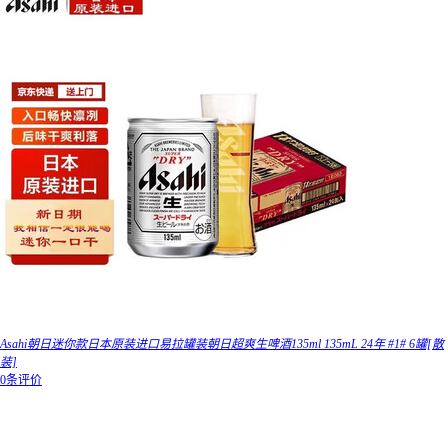
Asahi朝日迷你款日本原装进口易拉罐装朝日超爽生啤酒135ml 135mL 24年 #1# 6罐[散
装]
0条评价