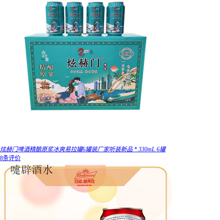
炫赫门啤酒精酿原浆冰爽易拉罐6罐装厂家听装新品 * 330mL 6罐
8条评价