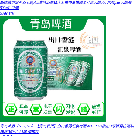
蝴蝶结精酿啤酒米芯plus生啤酒整箱大米拉格易拉罐全开盖大罐500 米芯plus大罐装
500mL 12罐
58条评价
青岛啤酒（TsingTao）【青岛发货】出口香港汇泉啤酒500ml*24罐出口双狮易拉罐装
啤酒 500mL 24罐 整箱装