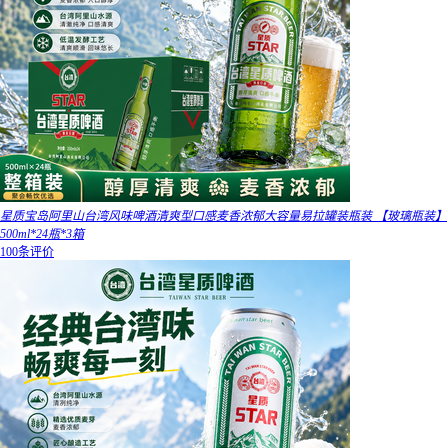
星质宝岛阿里山台湾风味啤酒清爽型口感麦香浓郁大容量易拉罐装瓶装 【玻璃瓶装】
500ml*24瓶*3箱
100条评价