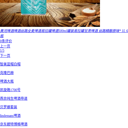
黄河啤酒啤酒丝路全麦啤酒易拉罐啤酒500ml罐装易拉罐甘肃啤酒 丝路精酿原味* 1L 6
瓶
0条评价
上一页
1/5
下一页
智美蓝帽白帽
克隆巴赫
啤酒大瓶
凯旋路1700号
燕京纯生啤酒帝道
贝罗娜套装
lindemans啤酒
京东碧特博格啤酒