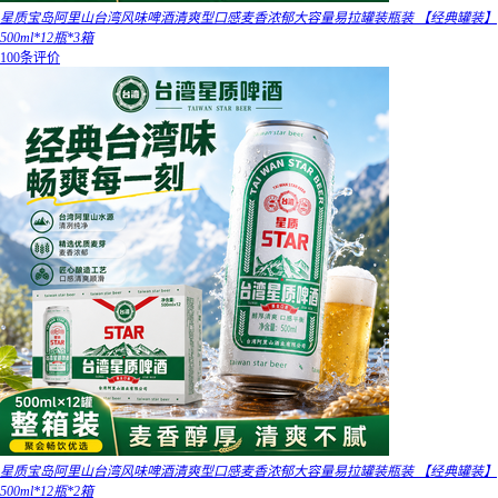
星质宝岛阿里山台湾风味啤酒清爽型口感麦香浓郁大容量易拉罐装瓶装 【经典罐装】
500ml*12瓶*3箱
100条评价
星质宝岛阿里山台湾风味啤酒清爽型口感麦香浓郁大容量易拉罐装瓶装 【经典罐装】
500ml*12瓶*2箱