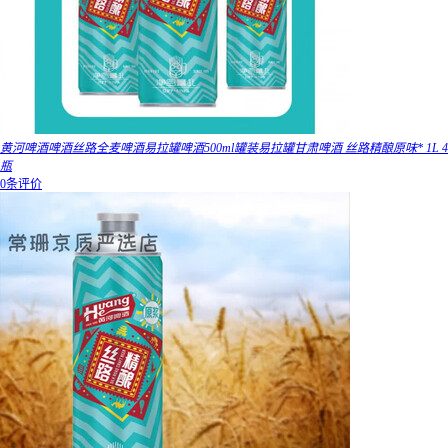
黄河啤酒啤酒丝路全麦啤酒易拉罐啤酒500ml罐装易拉罐甘肃啤酒 丝路精酿原味* 1L 4
瓶
0条评价