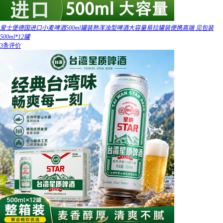
爱士堡德国进口小麦啤酒500ml罐装熟浑浊型啤酒大容量易拉罐装便携高端 见包装
500ml*12罐
3条评价