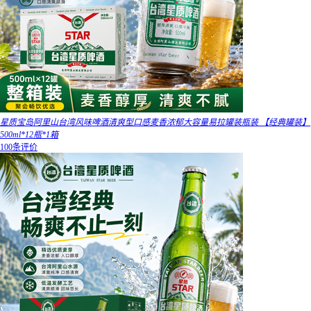
星质宝岛阿里山台湾风味啤酒清爽型口感麦香浓郁大容量易拉罐装瓶装 【经典罐装】
500ml*12瓶*1箱
100条评价