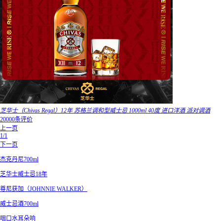
芝华士（Chivas Regal）12年 苏格兰调和型威士忌 1000ml 40度 进口洋酒 派对调酒
20000条评价
上一页
1/1
下一页
杰克丹尼700ml
芝华士威士忌18年
尊尼获加（JOHNNIE WALKER）
威士忌酒700ml
咽口水耳朵响