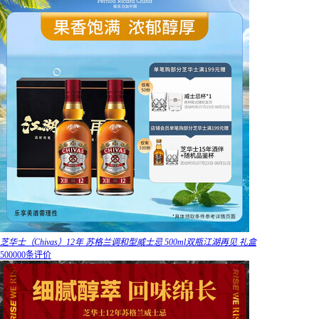
芝华士（Chivas）12年 苏格兰调和型威士忌 500ml双瓶江湖再见 礼盒
500000条评价