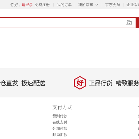
◇
你好，
请登录
免费注册
我的订单
我的京东
京东会员
企业采
好
直发，极速配送
正品行货，精致服务
支付方式
货到付款
在线支付
分期付款
邮局汇款