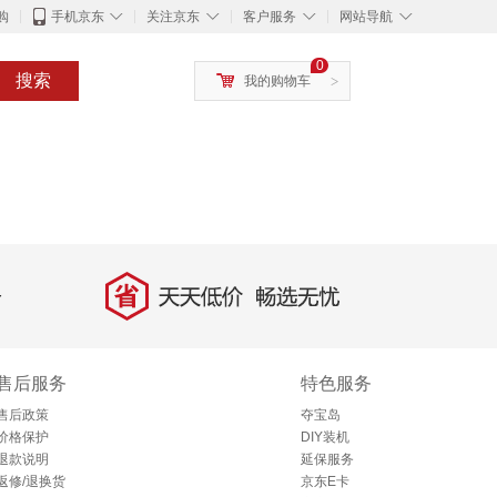
◇
◇
◇
◇
购
手机京东
关注京东
客户服务
网站导航
0
搜索
我的购物车
>
省
天天低价，畅选无忧
售后服务
特色服务
售后政策
夺宝岛
价格保护
DIY装机
退款说明
延保服务
返修/退换货
京东E卡