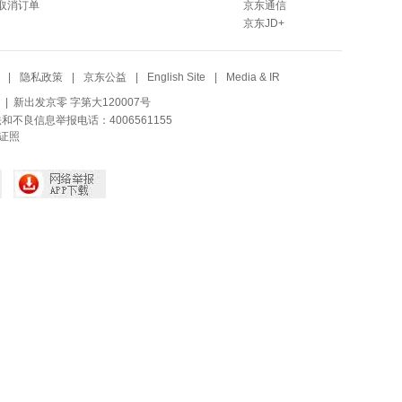
取消订单
京东通信
京东JD+
|
隐私政策
|
京东公益
|
English Site
|
Media & IR
| 新出发京零 字第大120007号
法和不良信息举报电话：4006561155
证照