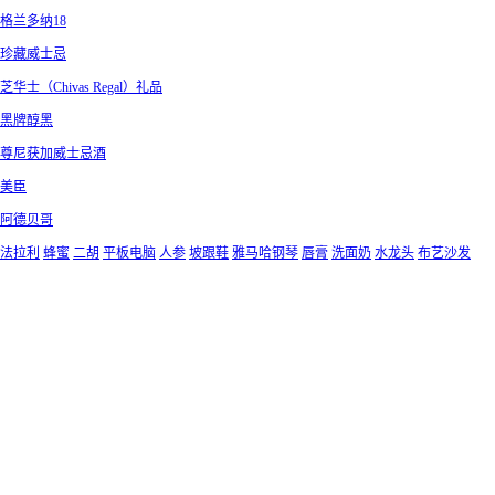
格兰多纳18
珍藏威士忌
芝华士（Chivas Regal）礼品
黑牌醇黑
尊尼获加威士忌酒
美臣
阿德贝哥
法拉利
蜂蜜
二胡
平板电脑
人参
坡跟鞋
雅马哈钢琴
唇膏
洗面奶
水龙头
布艺沙发