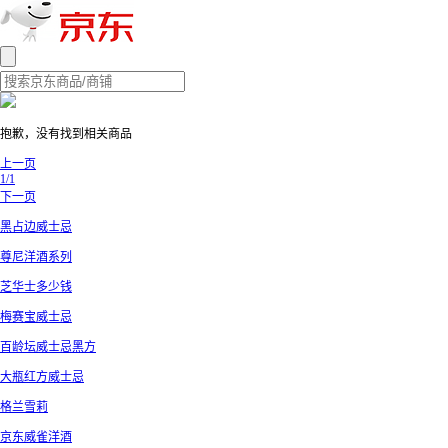
抱歉，没有找到相关商品
上一页
1/1
下一页
黑占边威士忌
尊尼洋酒系列
芝华士多少钱
梅赛宝威士忌
百龄坛威士忌黑方
大瓶红方威士忌
格兰雪莉
京东威雀洋酒