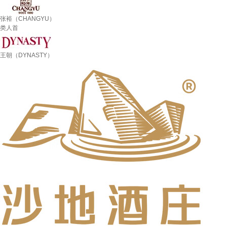
张裕（CHANGYU）
类人首
王朝（DYNASTY）