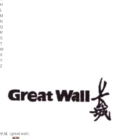
H
L
M
N
Q
R
S
T
W
X
Y
Z
长城（great wall）