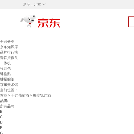
◇
送至：
北京
全部分类
京东知识库
品牌排行榜
普联摄像头
一体机
收纳包
键盘贴
键帽贴纸
京东美术馆
当前位置：
首页
>
干红葡萄酒
> 梅鹿辄红酒
品牌:
所有品牌
B
C
D
F
G