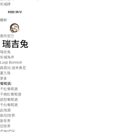
长城牌
樱鲜
塞尚贺兰
瑞吉兔
长城海岸
Luigi Bormioli
路易治·波米奥尼
夏兰珠
更多
葡萄酒:
干红葡萄酒
干桃红葡萄酒
甜型葡萄酒
干白葡萄酒
起泡酒
新/旧世界:
新世界
旧世界
产地/产区: