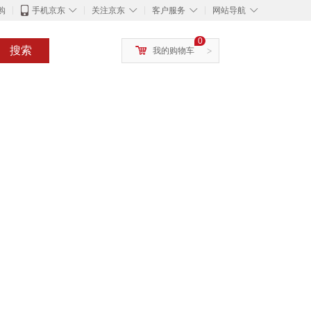
◇
◇
◇
◇
购
手机京东
关注京东
客户服务
网站导航
0
搜索
我的购物车
>