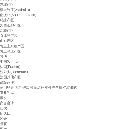
东北产区
澳大利亚(Australia)
南澳州(South Australia)
特殊产区
河西走廊产区
新疆产区
京津冀产区
山东产区
贺兰山东麓产区
黄土高原产区
其他
中国(China)
法国(France)
波尔多(Bordeaux)
法国其他产区
高级选项:
适用场景
国产/进口
葡萄品种
单件净含量
包装形式
送礼/礼品
聚会
商务宴请
自饮
纪念日
约会
婚宴