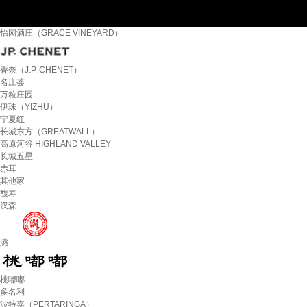
怡园酒庄（GRACE VINEYARD）
香奈（J.P. CHENET）
名庄荟
万粒庄园
伊珠（YIZHU）
宁夏红
长城东方（GREATWALL）
高原河谷 HIGHLAND VALLEY
长城五星
赤耳
其他家
馥寿
汉森
潞
桃嘟嘟
多名利
波特嘉（PERTARINGA）