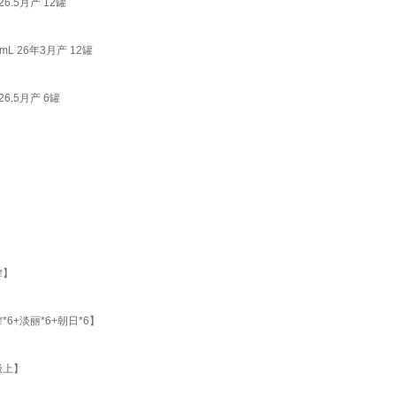
.5月产 12罐
L 26年3月产 12罐
6.5月产 6罐
榨】
6+淡丽*6+朝日*6】
极上】