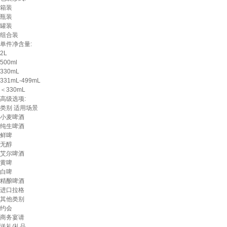
箱装
瓶装
罐装
组合装
单件净含量:
2L
500ml
330mL
331mL-499mL
＜330mL
高级选项:
类别
适用场景
小麦啤酒
纯生啤酒
鲜啤
无醇
艾尔啤酒
黄啤
白啤
精酿啤酒
进口拉格
其他类别
约会
商务宴请
送礼/礼品