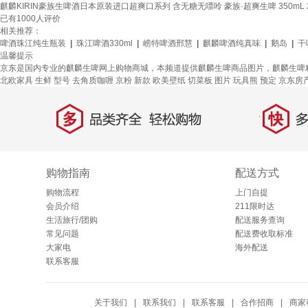
麒麟KIRIN豪族生啤酒日本原装进口超爽口系列 含无糖无嘌呤 豪族·超爽生啤 350mL 
已有
1000
人评价
相关推荐：
啤酒珠江纯生瓶装
|
珠江啤酒330ml
|
崂特啤酒邢慧
|
麒麟啤酒纯真味
|
鹅岛
|
干
温馨提示
京东是国内专业的麒麟生啤网上购物商城，本频道提供麒麟生啤商品图片，麒麟生啤
北欧家具
生鲜
型号
去角质咖喱
京粉
新款
欧美壁纸
切菜板
图片
玩具熊
预定
京东房
多
快
品类齐全，轻松购物
多仓
购物指南
配送方式
购物流程
上门自提
会员介绍
211限时达
生活旅行/团购
配送服务查询
常见问题
配送费收取标准
大家电
海外配送
联系客服
关于我们
|
联系我们
|
联系客服
|
合作招商
|
商家