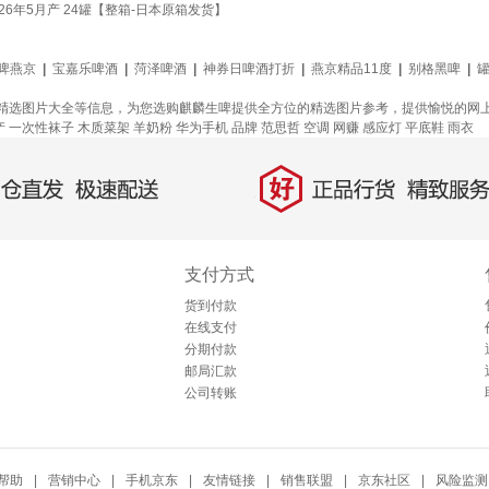
26年5月产 24罐【整箱-日本原箱发货】
啤燕京
|
宝嘉乐啤酒
|
菏泽啤酒
|
神券日啤酒打折
|
燕京精品11度
|
别格黑啤
|
精选图片大全等信息，为您选购麒麟生啤提供全方位的精选图片参考，提供愉悦的网
产
一次性袜子
木质菜架
羊奶粉
华为手机
品牌
范思哲
空调
网赚
感应灯
平底鞋
雨衣
好
直发，极速配送
正品行货，精致服务
支付方式
货到付款
在线支付
分期付款
邮局汇款
公司转账
帮助
|
营销中心
|
手机京东
|
友情链接
|
销售联盟
|
京东社区
|
风险监测