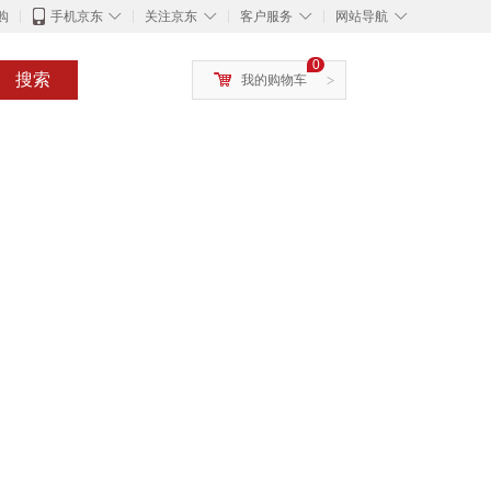
◇
◇
◇
◇
购
手机京东
关注京东
客户服务
网站导航
0
搜索
我的购物车
>