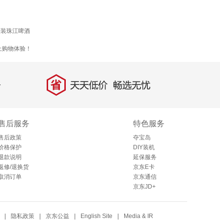
罐装珠江啤酒
上购物体验！
省
天天低价，畅选无忧
售后服务
特色服务
售后政策
夺宝岛
价格保护
DIY装机
退款说明
延保服务
返修/退换货
京东E卡
取消订单
京东通信
京东JD+
|
隐私政策
|
京东公益
|
English Site
|
Media & IR