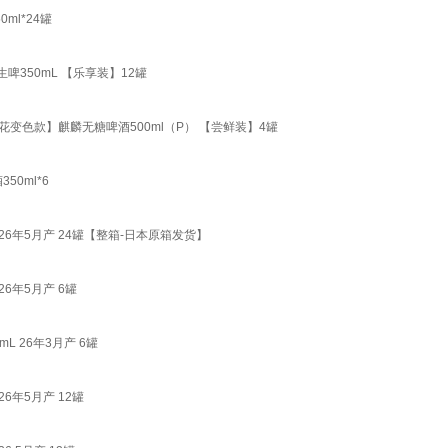
ml*24罐
啤350mL 【乐享装】12罐
花变色款】麒麟无糖啤酒500ml（P） 【尝鲜装】4罐
0ml*6
26年5月产 24罐【整箱-日本原箱发货】
6年5月产 6罐
L 26年3月产 6罐
6年5月产 12罐