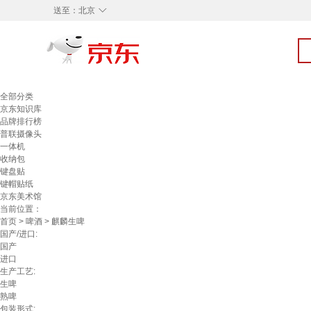
◇
送至：
北京
全部分类
京东知识库
品牌排行榜
普联摄像头
一体机
收纳包
键盘贴
键帽贴纸
京东美术馆
当前位置：
首页
>
啤酒
> 麒麟生啤
国产/进口:
国产
进口
生产工艺:
生啤
熟啤
包装形式: