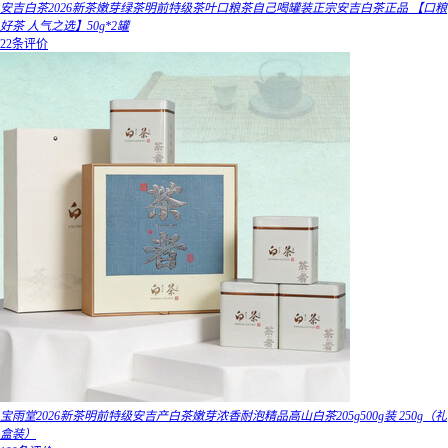
安吉白茶2026新茶嫩芽绿茶明前特级茶叶口粮茶自己喝罐装正宗安吉白茶正品 【口粮
好茶 人气之选】50g*2罐
22条评价
宝雨堂2026新茶明前特级安吉产白茶嫩芽浓香耐泡精品高山白茶205g500g装 250g（礼
盒装）