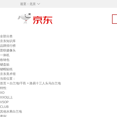
◇
送至：
北京
全部分类
京东知识库
品牌排行榜
普联摄像头
一体机
收纳包
键盘贴
键帽贴纸
京东美术馆
当前位置：
首页
>
白兰地/干邑
> 路易十三人头马白兰地
特性:
XO
XXO以上
VSOP
CLUB
其他水果白兰地
类别: