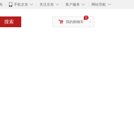
◇
◇
◇
◇
购
手机京东
关注京东
客户服务
网站导航
0
搜索
我的购物车
>