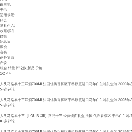
白兰地
干邑
适用场景:
约会
送礼/礼品
收藏/摆件
婚宴
纪念日
聚会
喜宴
商务宴请
自饮
综合
销量
评论数
新品
价格
1
/
2
<
>
人头马路易十三洋酒700ML法国优质香槟区干邑原瓶进口马年白兰地礼盒装 2000年左右
5+
条评论
人头马路易十三洋酒700ML法国优质香槟区干邑原瓶进口马年白兰地礼盒装 2005年左右
5+
条评论
人头马路易十三（LOUIS XIII）路易十三 经典镜面礼盒 法国 优质香槟区 干邑白兰地 70
0+
条评论
人头马路易十三洋酒700ML法国优质香槟区干邑原瓶进口马年白兰地礼盒装 2015年左右