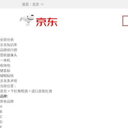
◇
送至：
北京
全部分类
京东知识库
品牌排行榜
普联摄像头
一体机
收纳包
键盘贴
键帽贴纸
京东美术馆
当前位置：
首页
>
干红葡萄酒
> 进口原装红酒
品牌:
所有品牌
A
B
C
D
E