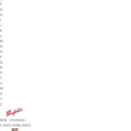
F
G
H
I
J
K
L
M
N
O
P
Q
R
S
T
V
W
X
Y
Z
奔富（Penfolds）
CANIS FAMILIARIS