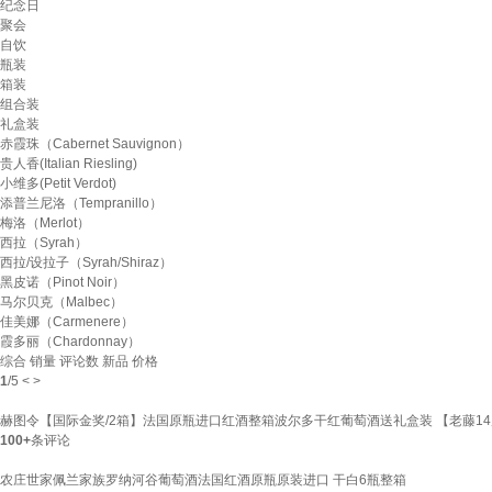
纪念日
聚会
自饮
瓶装
箱装
组合装
礼盒装
赤霞珠（Cabernet Sauvignon）
贵人香(Italian Riesling)
小维多(Petit Verdot)
添普兰尼洛（Tempranillo）
梅洛（Merlot）
西拉（Syrah）
西拉/设拉子（Syrah/Shiraz）
黑皮诺（Pinot Noir）
马尔贝克（Malbec）
佳美娜（Carmenere）
霞多丽（Chardonnay）
综合
销量
评论数
新品
价格
1
/
5
<
>
赫图令【国际金奖/2箱】法国原瓶进口红酒整箱波尔多干红葡萄酒送礼盒装 【老藤14
100+
条评论
农庄世家佩兰家族罗纳河谷葡萄酒法国红酒原瓶原装进口 干白6瓶整箱