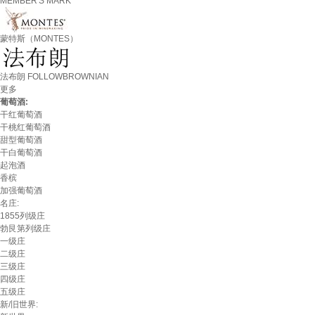
MEMBER'S MARK
蒙特斯（MONTES）
法布朗 FOLLOWBROWNIAN
更多
葡萄酒:
干红葡萄酒
干桃红葡萄酒
甜型葡萄酒
干白葡萄酒
起泡酒
香槟
加强葡萄酒
名庄:
1855列级庄
勃艮第列级庄
一级庄
二级庄
三级庄
四级庄
五级庄
新/旧世界: