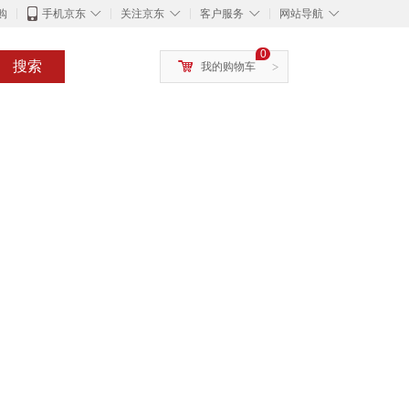
◇
◇
◇
◇
购
手机京东
关注京东
客户服务
网站导航
0
搜索
我的购物车
>