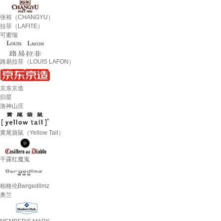
张裕（CHANGYU）
拉菲（LAFITE）
可蜜瑞
路易拉菲（LOUIS LAFON）
京东京造
归星
洛神山庄
黄尾袋鼠（Yellow Tail）
干露红魔鬼
柏格伦Bwrgedllmz
奥兰