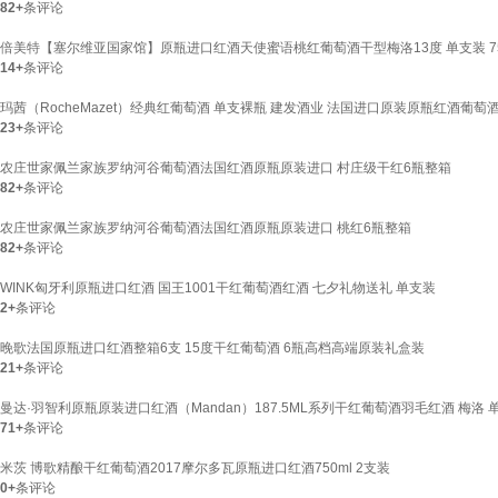
82+
条评论
倍美特【塞尔维亚国家馆】原瓶进口红酒天使蜜语桃红葡萄酒干型梅洛13度 单支装 75
14+
条评论
玛茜（RocheMazet）经典红葡萄酒 单支裸瓶 建发酒业 法国进口原装原瓶红酒葡萄
23+
条评论
农庄世家佩兰家族罗纳河谷葡萄酒法国红酒原瓶原装进口 村庄级干红6瓶整箱
82+
条评论
农庄世家佩兰家族罗纳河谷葡萄酒法国红酒原瓶原装进口 桃红6瓶整箱
82+
条评论
WINK匈牙利原瓶进口红酒 国王1001干红葡萄酒红酒 七夕礼物送礼 单支装
2+
条评论
晚歌法国原瓶进口红酒整箱6支 15度干红葡萄酒 6瓶高档高端原装礼盒装
21+
条评论
曼达·羽智利原瓶原装进口红酒（Mandan）187.5ML系列干红葡萄酒羽毛红酒 梅洛 
71+
条评论
米茨 博歌精酿干红葡萄酒2017摩尔多瓦原瓶进口红酒750ml 2支装
0+
条评论