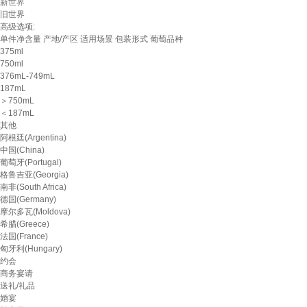
新世界
旧世界
高级选项:
单件净含量
产地/产区
适用场景
包装形式
葡萄品种
375ml
750ml
376mL-749mL
187mL
＞750mL
＜187mL
其他
阿根廷(Argentina)
中国(China)
葡萄牙(Portugal)
格鲁吉亚(Georgia)
南非(South Africa)
德国(Germany)
摩尔多瓦(Moldova)
希腊(Greece)
法国(France)
匈牙利(Hungary)
约会
商务宴请
送礼/礼品
婚宴