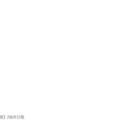
度】2箱共12瓶