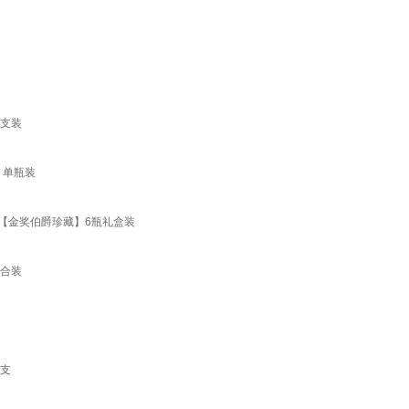
两支装
 单瓶装
礼 【金奖伯爵珍藏】6瓶礼盒装
组合装
单支