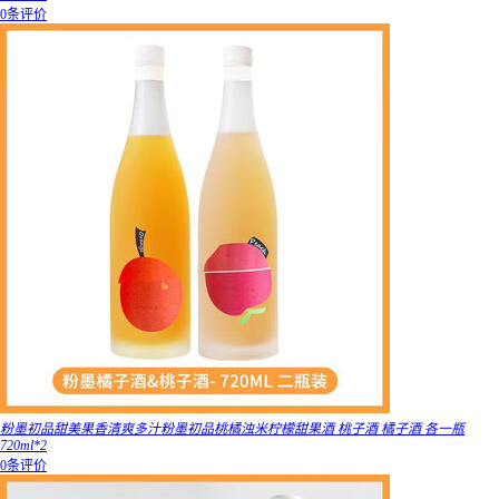
0条评价
粉墨初品甜美果香清爽多汁粉墨初品桃橘浊米柠檬甜果酒 桃子酒 橘子酒 各一瓶
720ml*2
0条评价