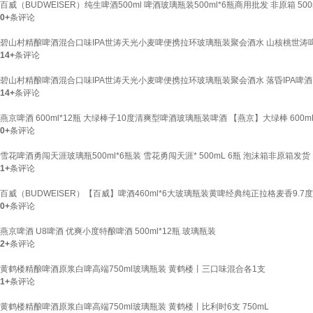
百威（BUDWEISER）纯生啤酒500ml 啤酒玻璃瓶装500ml*6瓶商用批发 非原箱 50
0+
条评论
碧山村精酿啤酒混合口味IPA世涛天光小麦啤便携拉环玻璃瓶装聚会酒水 山核桃世涛啤酒 
14+
条评论
碧山村精酿啤酒混合口味IPA世涛天光小麦啤便携拉环玻璃瓶装聚会酒水 落昏IPA啤酒 2
14+
条评论
燕京啤酒 600ml*12瓶 大绿棒子10度清爽型啤酒玻璃瓶装啤酒 【燕京】大绿棒 600mL
0+
条评论
雪花啤酒勇闯天涯玻璃瓶500ml*6瓶装 雪花勇闯天涯* 500mL 6瓶 泡沫箱非原箱发货
1+
条评论
百威（BUDWEISER）【百威】啤酒460ml*6大玻璃瓶装黄啤经典纯正拉格麦香9.7度整
0+
条评论
燕京啤酒 U8啤酒 优爽小度特酿啤酒 500ml*12瓶 玻璃瓶装
2+
条评论
黄鹤楼精酿啤酒原浆白啤高端750ml玻璃瓶装 黄鹤楼丨三口味混合各1支
1+
条评论
黄鹤楼精酿啤酒原浆白啤高端750ml玻璃瓶装 黄鹤楼丨比利时6支 750mL