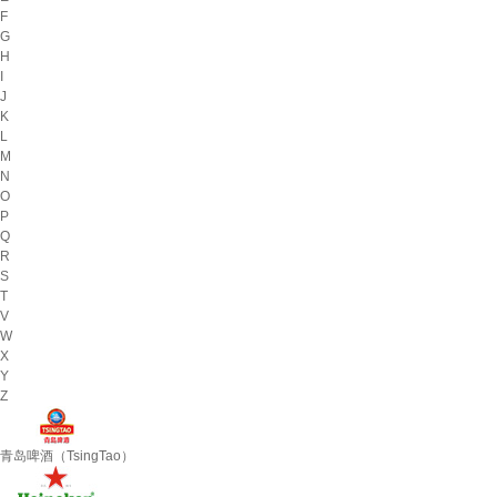
F
G
H
I
J
K
L
M
N
O
P
Q
R
S
T
V
W
X
Y
Z
青岛啤酒（TsingTao）