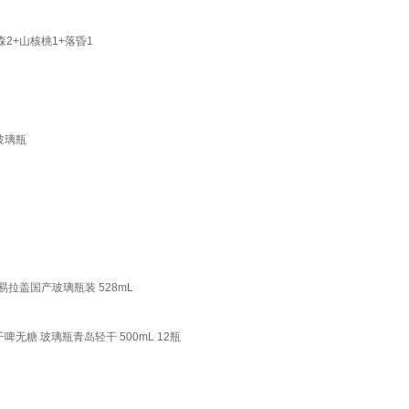
2+山核桃1+落昏1
玻璃瓶
易拉盖国产玻璃瓶装 528mL
干啤无糖 玻璃瓶青岛轻干 500mL 12瓶