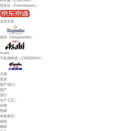
科罗娜（CORONA）
范佳乐（Franziskaner）
京东京造
福佳（Hoegaarden）
Asahi
千島湖啤酒（CHEERDAY）
天湖
更多
国产/进口:
国产
进口
生产工艺:
生啤
熟啤
包装形式:
箱装
桶装