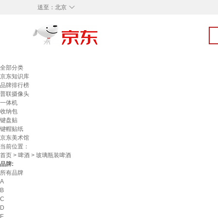
◇
送至：
北京
全部分类
京东知识库
品牌排行榜
普联摄像头
一体机
收纳包
键盘贴
键帽贴纸
京东美术馆
当前位置：
首页
>
啤酒
> 玻璃瓶装啤酒
品牌:
所有品牌
A
B
C
D
E