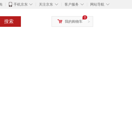
◇
◇
◇
◇
购
手机京东
关注京东
客户服务
网站导航
0
搜索
我的购物车
>