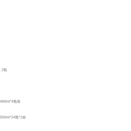
 2瓶
0ml*4瓶装
ml*24瓶*1箱