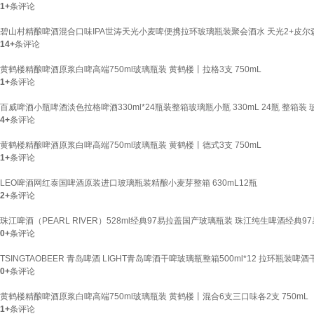
1+
条评论
碧山村精酿啤酒混合口味IPA世涛天光小麦啤便携拉环玻璃瓶装聚会酒水 天光2+皮尔森
14+
条评论
黄鹤楼精酿啤酒原浆白啤高端750ml玻璃瓶装 黄鹤楼丨拉格3支 750mL
1+
条评论
百威啤酒小瓶啤酒淡色拉格啤酒330ml*24瓶装整箱玻璃瓶小瓶 330mL 24瓶 整箱装 
4+
条评论
黄鹤楼精酿啤酒原浆白啤高端750ml玻璃瓶装 黄鹤楼丨德式3支 750mL
1+
条评论
LEO啤酒网红泰国啤酒原装进口玻璃瓶装精酿小麦芽整箱 630mL12瓶
2+
条评论
珠江啤酒（PEARL RIVER）528ml经典97易拉盖国产玻璃瓶装 珠江纯生啤酒经典97
0+
条评论
TSINGTAOBEER 青岛啤酒 LIGHT青岛啤酒干啤玻璃瓶整箱500ml*12 拉环瓶装啤酒
0+
条评论
黄鹤楼精酿啤酒原浆白啤高端750ml玻璃瓶装 黄鹤楼丨混合6支三口味各2支 750mL
1+
条评论