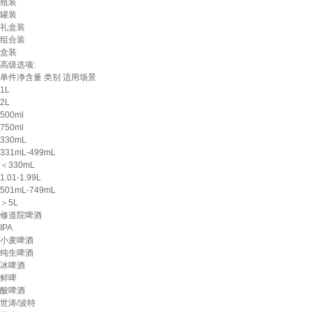
瓶装
罐装
礼盒装
组合装
盒装
高级选项:
单件净含量
类别
适用场景
1L
2L
500ml
750ml
330mL
331mL-499mL
＜330mL
1.01-1.99L
501mL-749mL
＞5L
修道院啤酒
IPA
小麦啤酒
纯生啤酒
冰啤酒
鲜啤
酸啤酒
世涛/波特