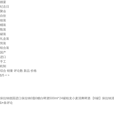
婚宴
纪念日
聚会
自饮
箱装
桶装
瓶装
罐装
礼盒装
简装
组合装
国产
进口
手工
机制
综合
销量
评论数
新品
价格
1
/
5
<
>
保拉纳德国进口保拉纳0脂0糖白啤酒500ml*24罐柏龙小麦清爽啤酒 【6罐】保拉纳
1+
条评论