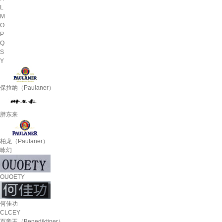
L
M
O
P
Q
S
Y
保拉纳（Paulaner）
胖东来
柏龙（Paulaner）
咏幻
OUOETY
何佳功
CLCEY
百帝王（Benediktiner）