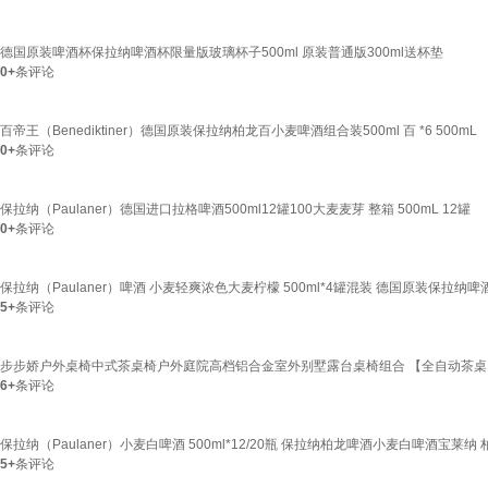
德国原装啤酒杯保拉纳啤酒杯限量版玻璃杯子500ml 原装普通版300ml送杯垫
0+
条评论
百帝王（Benediktiner）德国原装保拉纳柏龙百小麦啤酒组合装500ml 百 *6 500mL
0+
条评论
保拉纳（Paulaner）德国进口拉格啤酒500ml12罐100大麦麦芽 整箱 500mL 12罐
0+
条评论
保拉纳（Paulaner）啤酒 小麦轻爽浓色大麦柠檬 500ml*4罐混装 德国原装保拉纳啤
5+
条评论
步步娇户外桌椅中式茶桌椅户外庭院高档铝合金室外别墅露台桌椅组合 【全自动茶桌】
6+
条评论
保拉纳（Paulaner）小麦白啤酒 500ml*12/20瓶 保拉纳柏龙啤酒小麦白啤酒宝莱纳 柏
5+
条评论