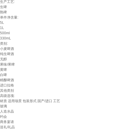
生产工艺:
生啤
熟啤
单件净含量:
5L
1L
500ml
330mL
类别:
小麦啤酒
纯生啤酒
无醇
果味/果啤
黄啤
白啤
精酿啤酒
进口拉格
其他类别
高级选项:
材质
适用场景
包装形式
国产/进口
工艺
玻璃
人造水晶
约会
商务宴请
送礼/礼品