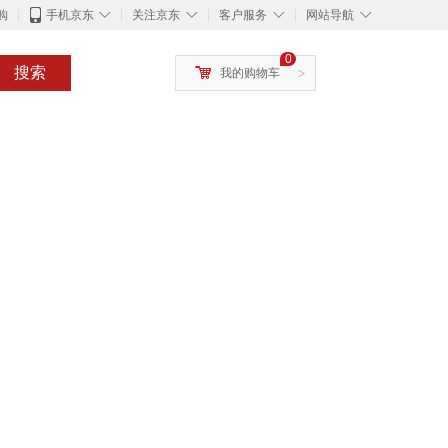
◇
◇
◇
◇
购
手机京东
关注京东
客户服务
网站导航
0
搜索
我的购物车
>