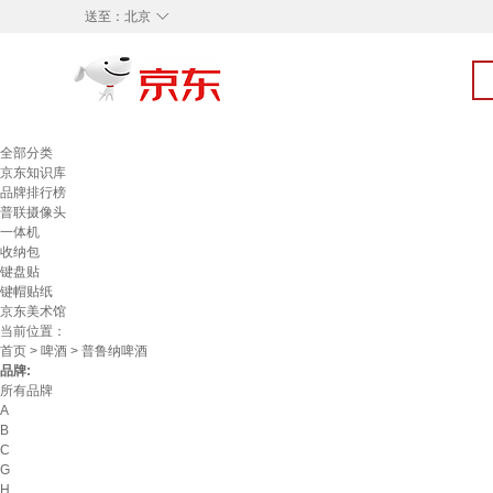
◇
送至：
北京
全部分类
京东知识库
品牌排行榜
普联摄像头
一体机
收纳包
键盘贴
键帽贴纸
京东美术馆
当前位置：
首页
>
啤酒
> 普鲁纳啤酒
品牌:
所有品牌
A
B
C
G
H