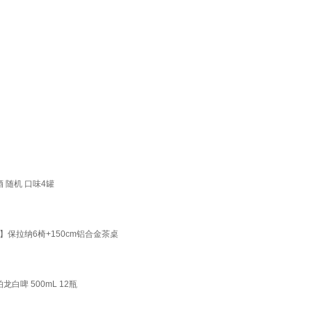
酒 随机 口味4罐
保拉纳6椅+150cm铝合金茶桌
龙白啤 500mL 12瓶