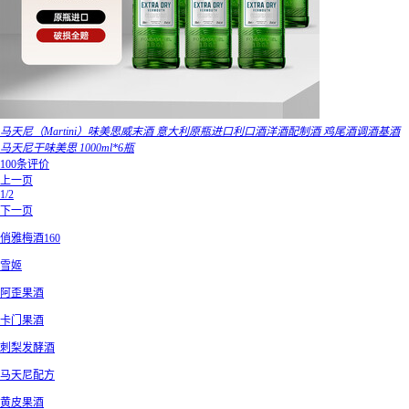
马天尼（Martini）味美思威末酒 意大利原瓶进口利口酒洋酒配制酒 鸡尾酒调酒基酒
马天尼干味美思 1000ml*6瓶
100条评价
上一页
1/2
下一页
俏雅梅酒160
雪姬
阿歪果酒
卡门果酒
刺梨发酵酒
马天尼配方
黄皮果酒