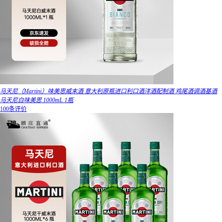
马天尼（Martini）味美思威末酒 意大利原瓶进口利口酒洋酒配制酒 鸡尾酒调酒基酒
马天尼白味美思 1000mL 1瓶
100条评价