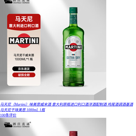
马天尼（Martini）味美思威末酒 意大利原瓶进口利口酒洋酒配制酒 鸡尾酒调酒基酒
马天尼干味美思 1000mL 1瓶
100条评价