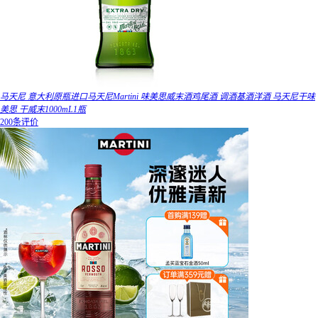
马天尼 意大利原瓶进口马天尼Martini 味美思威末酒鸡尾酒 调酒基酒洋酒 马天尼干味
美思 干威末1000mL1瓶
200条评价