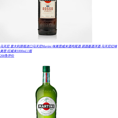
马天尼 意大利原瓶进口马天尼Martini 味美思威末酒鸡尾酒 调酒基酒洋酒 马天尼红味
美思 红威末1000mL1瓶
200条评价