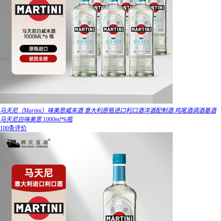
马天尼（Martini）味美思威末酒 意大利原瓶进口利口酒洋酒配制酒 鸡尾酒调酒基酒
马天尼白味美思 1000ml*6瓶
100条评价