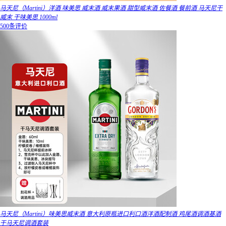
马天尼（Martini）洋酒 味美思 威末酒 威末果酒 甜型威末酒 佐餐酒 餐前酒 马天尼干
威末 干味美思 1000ml
500条评价
马天尼（Martini）味美思威末酒 意大利原瓶进口利口酒洋酒配制酒 鸡尾酒调酒基酒
干马天尼调酒套装