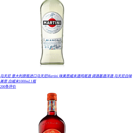
马天尼 意大利原瓶进口马天尼Martini 味美思威末酒鸡尾酒 调酒基酒洋酒 马天尼白味
美思 白威末1000mL1瓶
200条评价