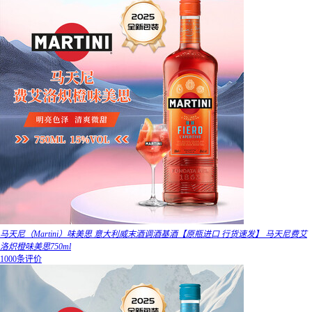
马天尼（Martini）味美思 意大利威末酒调酒基酒【原瓶进口 行货速发】 马天尼费艾
洛炽橙味美思750ml
1000条评价