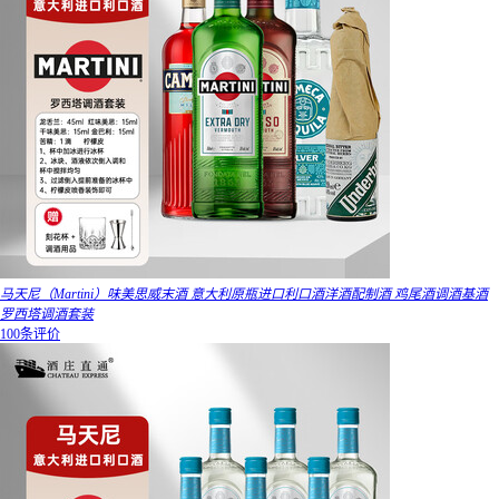
马天尼（Martini）味美思威末酒 意大利原瓶进口利口酒洋酒配制酒 鸡尾酒调酒基酒
罗西塔调酒套装
100条评价