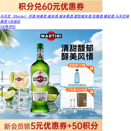
马天尼（Martini）洋酒 味美思 威末酒 威末果酒 甜型威末酒 佐餐酒 餐前酒 马天尼味
美思 4支组合
500条评价