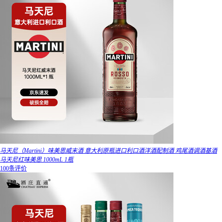
马天尼（Martini）味美思威末酒 意大利原瓶进口利口酒洋酒配制酒 鸡尾酒调酒基酒
马天尼红味美思 1000mL 1瓶
100条评价