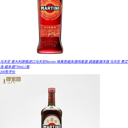
马天尼 意大利原瓶进口马天尼Martini 味美思威末酒鸡尾酒 调酒基酒洋酒 马天尼 费艾
洛 威末酒750mL1瓶
200条评价