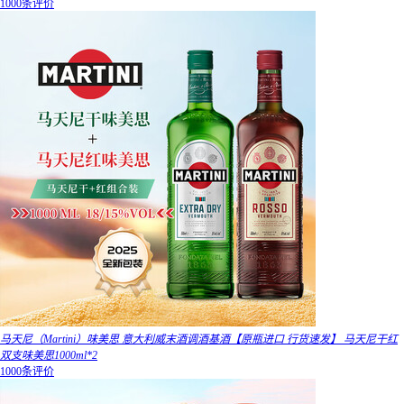
1000条评价
马天尼（Martini）味美思 意大利威末酒调酒基酒【原瓶进口 行货速发】 马天尼干红
双支味美思1000ml*2
1000条评价