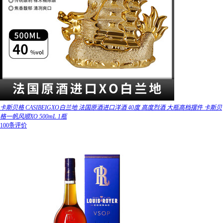
卡斯贝格 CASIBEIGXO白兰地 法国原酒进口洋酒 40度 高度烈酒 大瓶高档摆件 卡斯贝
格一帆风顺XO 500mL 1瓶
100条评价