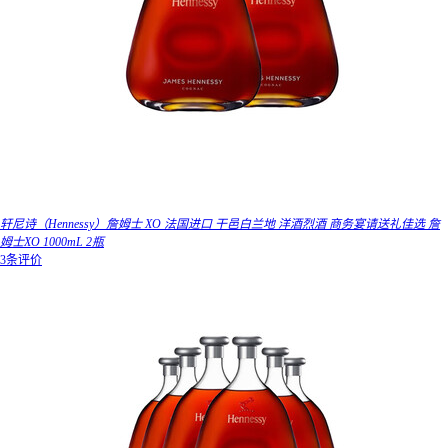
轩尼诗（Hennessy）詹姆士 XO 法国进口 干邑白兰地 洋酒烈酒 商务宴请送礼佳选 詹
姆士XO 1000mL 2瓶
3条评价