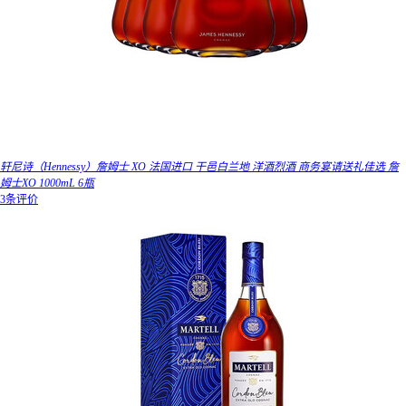
轩尼诗（Hennessy）詹姆士 XO 法国进口 干邑白兰地 洋酒烈酒 商务宴请送礼佳选 詹
姆士XO 1000mL 6瓶
3条评价