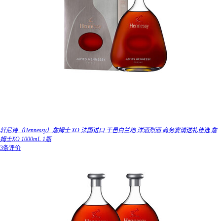
轩尼诗（Hennessy）詹姆士 XO 法国进口 干邑白兰地 洋酒烈酒 商务宴请送礼佳选 詹
姆士XO 1000mL 1瓶
3条评价