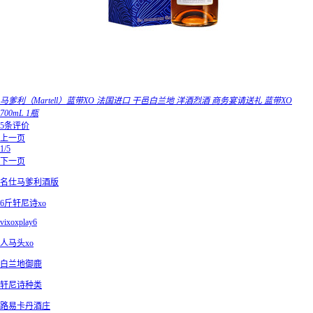
马爹利（Martell）蓝带XO 法国进口 干邑白兰地 洋酒烈酒 商务宴请送礼 蓝带XO
700mL 1瓶
5条评价
上一页
1/5
下一页
名仕马爹利酒版
6斤轩尼诗xo
vixoxplay6
人马头xo
白兰地御鹿
轩尼诗种类
路易卡丹酒庄