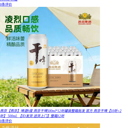
0条评价
燕京【燕京】啤酒9度 燕京干啤500ml*12听罐装整箱批发 官方 燕京干啤【10听+2
听】 500mL 【JD发货 送货上门】整箱12听
0条评价