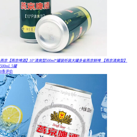
燕京【燕京啤酒】10°清爽型500ml*罐装听装大罐多省燕京鲜啤 【燕京清爽型】
500mL 5罐
0条评价