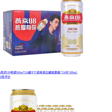
燕京U8啤酒500ml*24罐 8°P清爽易拉罐装整箱 *24听 500mL
0条评价