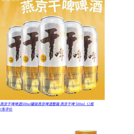
燕京干啤啤酒500ml罐装燕京啤酒整箱 燕京干啤 500mL 12瓶
1条评价