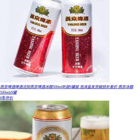
燕京啤酒啤酒沈阳燕京啤酒冰醇500ml听装9罐装 泡沫盒发货破损补差价 燕京冰醇
500mlx9罐
0条评价