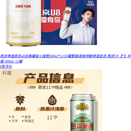
燕京啤酒燕京u8经典罐装小度数500ml*12/24罐整箱清爽特酿啤酒发货 燕京U8【*】半
箱 500mL 12罐
0条评价