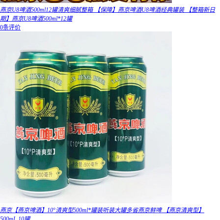
燕京U8啤酒500ml12罐清爽细腻整箱 【保障】燕京啤酒U8啤酒经典罐装 【整箱新日
期】燕京U8啤酒500ml*12罐
0条评价
燕京【燕京啤酒】10°清爽型500ml*罐装听装大罐多省燕京鲜啤 【燕京清爽型】
500mL 10罐