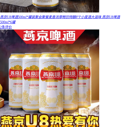
燕京U8啤酒500ml*罐装聚会聚餐麦香浓厚畅饮特酿8°P小度酒大滋味 燕京U8啤酒
500ml*6罐
2条评价