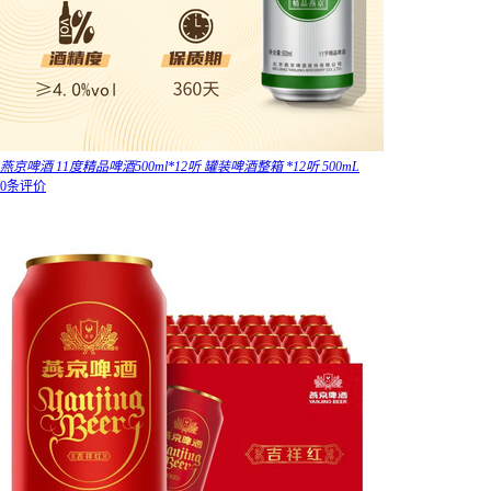
燕京啤酒 11度精品啤酒500ml*12听 罐装啤酒整箱 *12听 500mL
0条评价