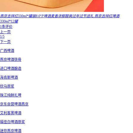
燕京吉祥红330ml*罐装8.0°P啤酒麦香浓郁醇爽过年过节送礼 燕京吉祥红啤酒
330ml*12罐
1条评价
上一页
1/5
下一页
广西啤酒
燕京啤酒铁骨
进口啤酒酿造
海肯斯啤酒
欣马原浆
珠江纯鲜扎啤
京东自营啤酒燕京
艾利客黑啤酒
福佳白啤酒原浆
迷你燕京啤酒