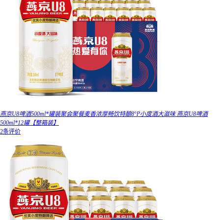
燕京U8啤酒500ml*罐装聚会聚餐麦香浓厚畅饮特酿8°P小度酒大滋味 燕京U8啤酒
500ml*12罐【整箱装】
2条评价