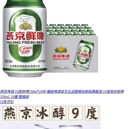
燕京啤酒 10度鲜啤330ml*24听 罐装啤酒官方正品整箱包邮经典酿造 10度燕京鲜啤
330mL 24罐 整箱装
16条评价