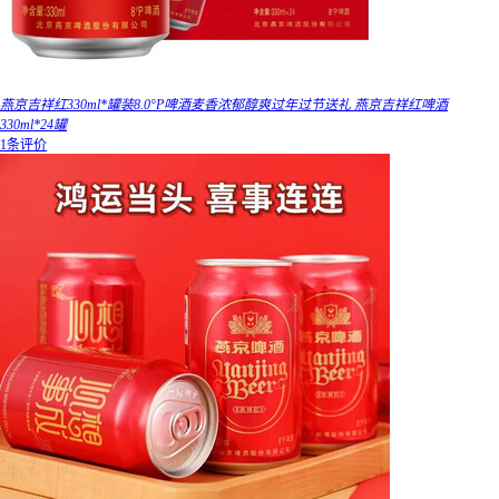
燕京吉祥红330ml*罐装8.0°P啤酒麦香浓郁醇爽过年过节送礼 燕京吉祥红啤酒
330ml*24罐
1条评价