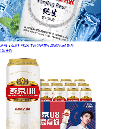
燕京【燕京】啤酒8°P经典纯生小罐装330ml 整箱
1条评价