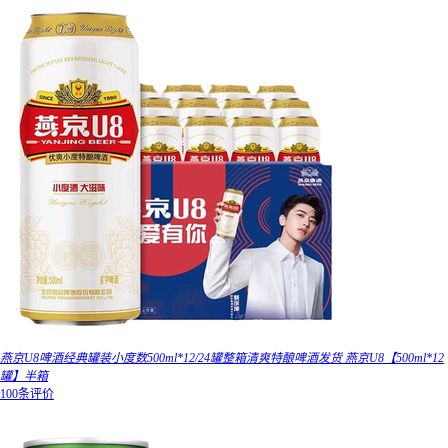
燕京U8啤酒经典罐装小度数500ml*12/24罐整箱清爽特酿啤酒发货 燕京U8【500ml*12
罐】半箱
100条评价