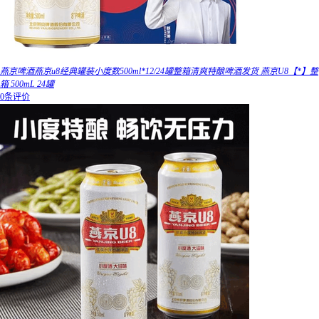
燕京啤酒燕京u8经典罐装小度数500ml*12/24罐整箱清爽特酿啤酒发货 燕京U8【*】整
箱 500mL 24罐
0条评价