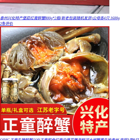
泰州兴化特产堡莊红膏醉蟹800g*2瓶(新老包装随机发货)公母各4只 1600g
2条评价