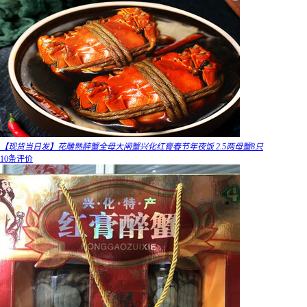
【现货当日发】花雕熟醉蟹全母大闸蟹兴化红膏春节年夜饭 2.5两母蟹8只
10条评价