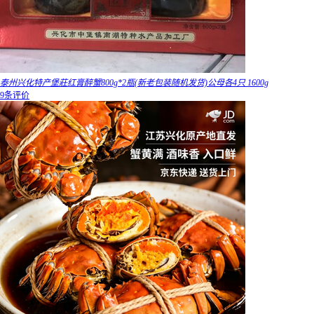
泰州兴化特产堡莊红膏醉蟹800g*2瓶(新老包装随机发货)公母各4只 1600g
9条评价