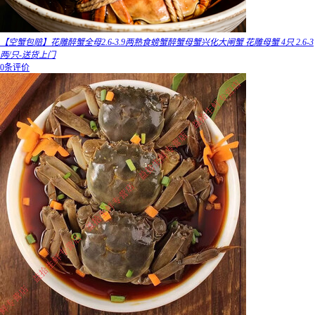
【空蟹包赔】花雕醉蟹全母2.6-3.9两熟食螃蟹醉蟹母蟹兴化大闸蟹 花雕母蟹 4只 2.6-3
两/只-送货上门
0条评价