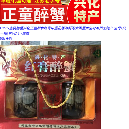
OIMG生腌醉蟹兴化正童即食红膏中堡花雕海鲜河大闸蟹黄生呛泰州土特产 全母4只
一瓶(单只2-1.7左右
0条评价