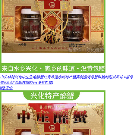
山头林村兴化中庄生呛醉蟹红膏非遗泰州特产蟹类制品河母蟹醉腌制甜咸风味 4祇母
蟹900克*两瓶共1800克(没有礼盒)
0条评价