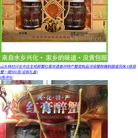
山头林村兴化中庄生呛醉蟹红膏非遗泰州特产蟹类制品河母蟹醉腌制甜咸风味 4祇母
蟹一瓶900克(没有礼盒)
0条评价