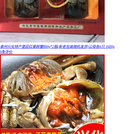
泰州兴化特产堡莊红膏醉蟹800g*2瓶(新老包装随机发货)公母各4只 1600g
0条评价