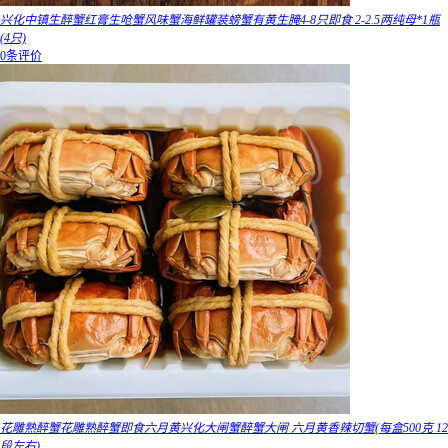
兴化中镇生醉蟹红膏生呛蟹风味蟹海鲜罐装螃蟹有黄生腌4-8只即食 2-2.5两纯母*1瓶
(4只)
0条评价
花雕熟醉蟹花雕熟醉蟹即食六月黄兴化大闸蟹醉蟹大闸 六月黄香辣切蟹(每盒500克 12
段左右)