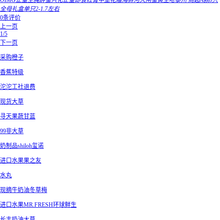
OIMG正童生腌醉蟹兴化正童即食红膏中堡花雕海鲜河大闸蟹黄生呛泰州 商超A款8只
全母礼盒单只2-1.7左右
0条评价
上一页
1/5
下一页
采购橙子
香蕉特级
沱沱工社退费
现货大草
寻天果蔬甘蓝
99非大草
奶制品shiloh玺诺
进口水果果之友
水丸
现摘牛奶油冬草梅
进口水果MR.FRESH环球鲜生
长丰奶油大草