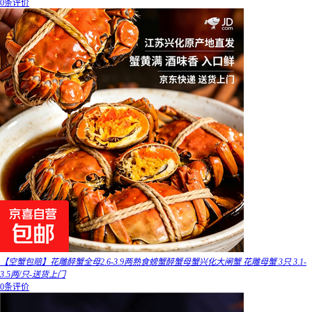
0条评价
【空蟹包赔】花雕醉蟹全母2.6-3.9两熟食螃蟹醉蟹母蟹兴化大闸蟹 花雕母蟹 3只 3.1-
3.5两/只-送货上门
0条评价