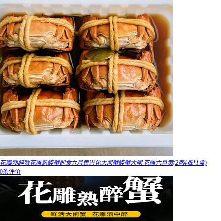
花雕熟醉蟹花雕熟醉蟹即食六月黄兴化大闸蟹醉蟹大闸 花雕六月黄(2两4祇*1盒)
0条评价