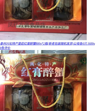
泰州兴化特产堡莊红膏醉蟹800g*2瓶(新老包装随机发货)公母各4只 1600g
0条评价