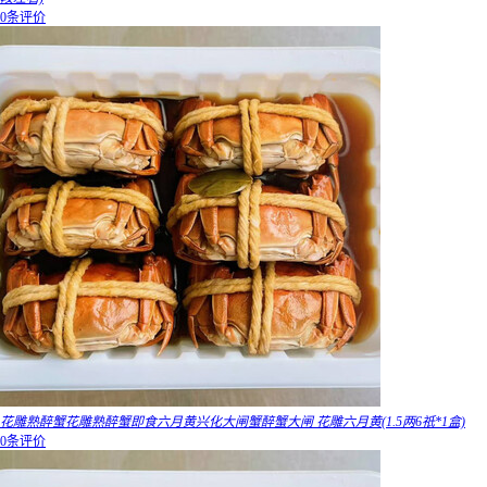
0条评价
花雕熟醉蟹花雕熟醉蟹即食六月黄兴化大闸蟹醉蟹大闸 花雕六月黄(1.5两6祇*1盒)
0条评价