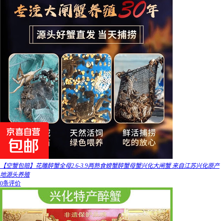
【空蟹包赔】花雕醉蟹全母2.6-3.9两熟食螃蟹醉蟹母蟹兴化大闸蟹 来自江苏兴化原产
地源头养殖
0条评价