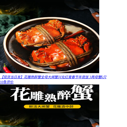
【现货当日发】花雕熟醉蟹全母大闸蟹兴化红膏春节年夜饭 3两母蟹6只
10条评价