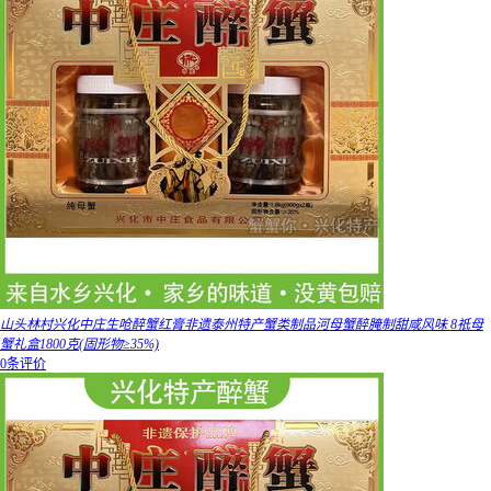
山头林村兴化中庄生呛醉蟹红膏非遗泰州特产蟹类制品河母蟹醉腌制甜咸风味 8祇母
蟹礼盒1800克(固形物≥35%)
0条评价