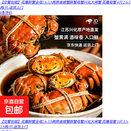
【空蟹包赔】花雕醉蟹全母2.6-3.9两熟食螃蟹醉蟹母蟹兴化大闸蟹 花雕母蟹 4只 2.6-3
两/只-送货上门
0条评价
【空蟹包赔】花雕醉蟹全母2.6-3.9两熟食螃蟹醉蟹母蟹兴化大闸蟹 花雕母蟹 3只 3.5-
3.9两/只-送货上门