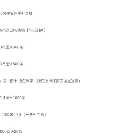
+5付弹簧钩手杆套餐
0条送10%防损【包活到家】
5厘米500条
5厘米500条
淳鱼 假一赔十 活鱼到家（浙江上海江苏安徽点这里）
4厘米1000条
20厘米50条【一条约二两】
00条送20%