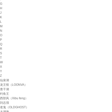
G
H
J
K
L
M
N
O
P
Q
R
S
T
W
X
Y
Z
仙泉湖
龙王恨（LOONVA）
查干湖
钓鱼王
西部风（Xibu feng）
刘志强
老鬼（OLDGHOST）
太湖海