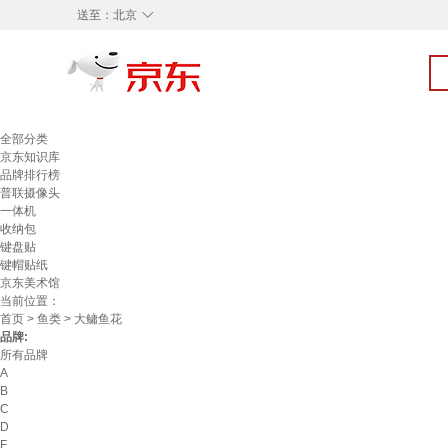
◇
送至：
北京
全部分类
京东知识库
品牌排行榜
普联摄像头
一体机
收纳包
键盘贴
键帽贴纸
京东美术馆
当前位置：
首页
>
鱼类
> 大鳙鱼花
品牌:
所有品牌
A
B
C
D
F