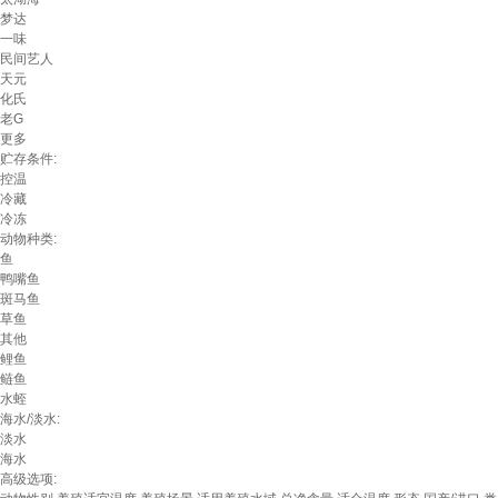
梦达
一味
民间艺人
天元
化氏
老G
更多
贮存条件:
控温
冷藏
冷冻
动物种类:
鱼
鸭嘴鱼
斑马鱼
草鱼
其他
鲤鱼
鲢鱼
水蛭
海水/淡水:
淡水
海水
高级选项: