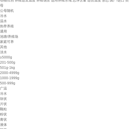
动物性别
养殖适宜温度
养殖场景
适用养殖水域
总净含量
适合温度
形态
国产/进口
类
母
公母随机
冷水
温水
热带养殖
通用
池塘/养殖场
家庭可养
其他
淡水
≥5000g
201-500g
501g-1kg
2000-4999g
1000-1999g
500-999g
广温
冷水
块状
片状
颗粒
粉状
膏状
液体