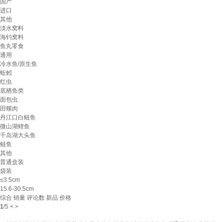
国产
进口
其他
淡水窝料
海钓窝料
鱼丸零食
通用
冷水鱼/原生鱼
蚯蚓
红虫
底栖鱼类
面包虫
田螺肉
丹江口白鲢鱼
微山湖鲤鱼
千岛湖大头鱼
鲢鱼
其他
普通盒装
袋装
≤3.5cm
15.6-30.5cm
综合
销量
评论数
新品
价格
1
/
5
<
>