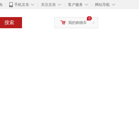
◇
◇
◇
◇
购
手机京东
关注京东
客户服务
网站导航
0
搜索
我的购物车
>