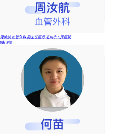
周汝航 血管外科 副主任医师 亳州市人民医院
0条评价