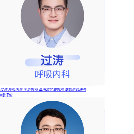
过涛 呼吸内科 主治医师 阜阳市肿瘤医院 基础电话服务
0条评价