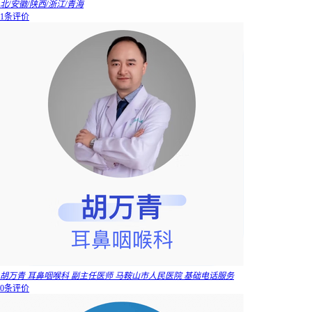
北/安徽/陕西/浙江/青海
1条评价
胡万青 耳鼻咽喉科 副主任医师 马鞍山市人民医院 基础电话服务
0条评价