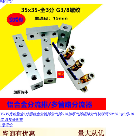
0条评价
35x35宽松型全3分铝合金分流排分气排G38加厚气排铝排分气块球阀 50*501寸3分-10
位 含接头配置
1条评价