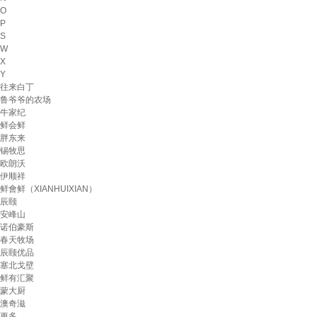
O
P
S
W
X
Y
往来白丁
鲁爷爷的农场
牛家纪
鲜会鲜
胖东来
锡牧思
欧朗沃
伊顺祥
鲜會鲜（XIANHUIXIAN）
辰颐
安峰山
诺伯豪斯
春天牧场
辰颐优品
塞北戈壁
鲜有汇聚
蒙大厨
澳奇滋
更多