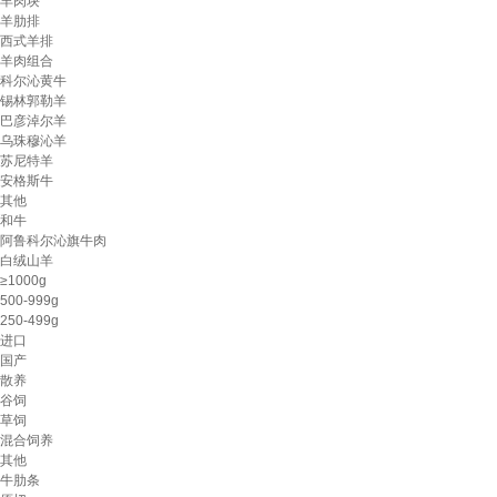
羊肉块
羊肋排
西式羊排
羊肉组合
科尔沁黄牛
锡林郭勒羊
巴彦淖尔羊
乌珠穆沁羊
苏尼特羊
安格斯牛
其他
和牛
阿鲁科尔沁旗牛肉
白绒山羊
≥1000g
500-999g
250-499g
进口
国产
散养
谷饲
草饲
混合饲养
其他
牛肋条