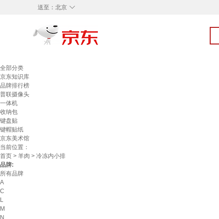
◇
送至：
北京
全部分类
京东知识库
品牌排行榜
普联摄像头
一体机
收纳包
键盘贴
键帽贴纸
京东美术馆
当前位置：
首页
>
羊肉
> 冷冻内小排
品牌:
所有品牌
A
C
L
M
N