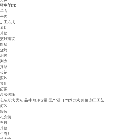
猪牛羊肉:
羊肉
牛肉
加工方式:
原切
其他
烹饪建议:
红烧
烧烤
焖炖
涮煮
煲汤
火锅
煎炸
其他
卤菜
高级选项:
包装形式
类别
品种
总净含量
国产/进口
饲养方式
部位
加工工艺
简装
袋装
礼盒装
羊排
其他
牛肉片