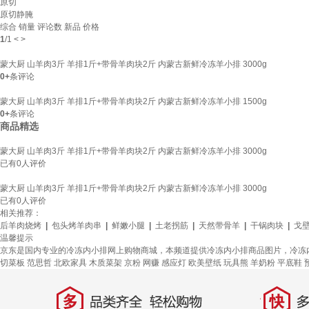
原切
原切静腌
综合
销量
评论数
新品
价格
1
/
1
<
>
蒙大厨 山羊肉3斤 羊排1斤+带骨羊肉块2斤 内蒙古新鲜冷冻羊小排 3000g
0+
条评论
蒙大厨 山羊肉3斤 羊排1斤+带骨羊肉块2斤 内蒙古新鲜冷冻羊小排 1500g
0+
条评论
商品精选
蒙大厨 山羊肉3斤 羊排1斤+带骨羊肉块2斤 内蒙古新鲜冷冻羊小排 3000g
已有
0
人评价
蒙大厨 山羊肉3斤 羊排1斤+带骨羊肉块2斤 内蒙古新鲜冷冻羊小排 3000g
已有
0
人评价
相关推荐：
后羊肉烧烤
|
包头烤羊肉串
|
鲜嫩小腿
|
土老拐筋
|
天然带骨羊
|
干锅肉块
|
戈
温馨提示
京东是国内专业的冷冻内小排网上购物商城，本频道提供冷冻内小排商品图片，冷冻
切菜板
范思哲
北欧家具
木质菜架
京粉
网赚
感应灯
欧美壁纸
玩具熊
羊奶粉
平底鞋
多
快
品类齐全，轻松购物
多仓