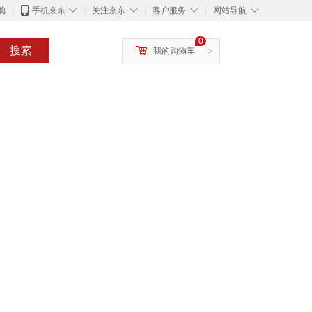
◇
◇
◇
◇
购
手机京东
关注京东
客户服务
网站导航
0
搜索
我的购物车
>