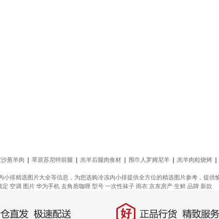
壁沙葱羊肉
|
草原苏尼特前腿
|
羔羊后腿肉食材
|
围巾人罗姆尼羊
|
羔羊肉粒烧烤
|
内小排精选图片大全等信息，为您选购冷冻内小排提供全方位的精选图片参考，提供
预定
空调
图片
华为手机
去角质咖喱
型号
一次性袜子
雨衣
京东房产
生鲜
品牌
新款
好
直发，极速配送
正品行货，精致服务