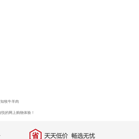
知牧牛羊肉
愉悦的网上购物体验！
省
天天低价，畅选无忧