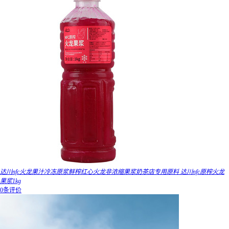
达川nfc火龙果汁冷冻原浆鲜榨红心火龙非浓缩果浆奶茶店专用原料 达川nfc原榨火龙
果浆1kg
0条评价